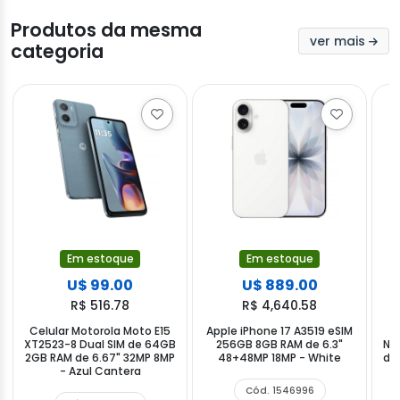
Produtos da mesma
ver mais
categoria
Em estoque
Em estoque
U$ 99.00
U$ 889.00
R$ 516.78
R$ 4,640.58
Celular Motorola Moto E15
Apple iPhone 17 A3519 eSIM
XT2523-8 Dual SIM de 64GB
256GB 8GB RAM de 6.3"
Na
2GB RAM de 6.67" 32MP 8MP
48+48MP 18MP - White
de 
- Azul Cantera
Cód. 1546996