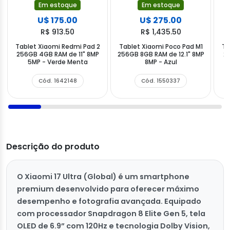
Em estoque
Em estoque
U$ 175.00
U$ 275.00
R$ 913.50
R$ 1,435.50
Tablet Xiaomi Redmi Pad 2
Tablet Xiaomi Poco Pad M1
Ta
256GB 4GB RAM de 11" 8MP
256GB 8GB RAM de 12.1" 8MP
25
5MP - Verde Menta
8MP - Azul
Cód. 1642148
Cód. 1550337
Descrição do produto
O Xiaomi 17 Ultra (Global) é um smartphone
premium desenvolvido para oferecer máximo
desempenho e fotografia avançada. Equipado
com processador Snapdragon 8 Elite Gen 5, tela
OLED de 6.9” com 120Hz e tecnologia Dolby Vision,