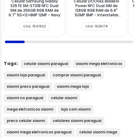
Celular Samsung Galaxy
Celular DOOGEE Blade10
Ce
S25 FE SM-S731B NFC Dual
Power NFC Dual SIM de
NF
SIM de 256GB 8GB RAM de
128GB 8GB RAM de 6.6"
6.7" 50+12+8MP 12MP - Navy
50MP 8MP - Interstellar
Silver
Cód. 1541922
Cód. 1636178
Tags:
celular xiaomi paraguai
xiaomi mega eletronicos
xiaomi loja paraguai
comprar xiaomi paraguai
xiaomi preco paraguai
xiaomi mega loja
xiaomi no paraguai
celular xiaomi
mega eletronicos xiaomi
loja com xiaomi
preco celular xiaomi
celulares xiaomi paraguai
xiaomi mega eletronicos paraguai
celular xiaomi mega