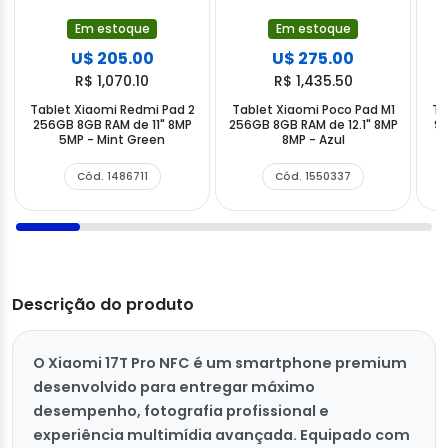
Em estoque
Em estoque
U$ 205.00
U$ 275.00
R$ 1,070.10
R$ 1,435.50
Tablet Xiaomi Redmi Pad 2
Tablet Xiaomi Poco Pad M1
Ta
256GB 8GB RAM de 11" 8MP
256GB 8GB RAM de 12.1" 8MP
9.
5MP - Mint Green
8MP - Azul
8
Cód. 1486711
Cód. 1550337
Descrição do produto
O Xiaomi 17T Pro NFC é um smartphone premium
desenvolvido para entregar máximo
desempenho, fotografia profissional e
experiência multimídia avançada. Equipado com