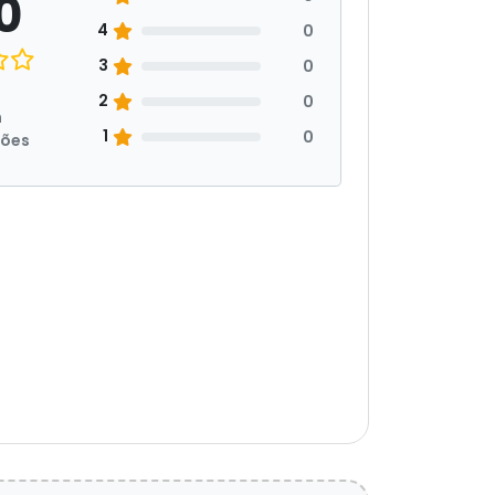
0
4
0
3
0
2
0
m
1
0
ções