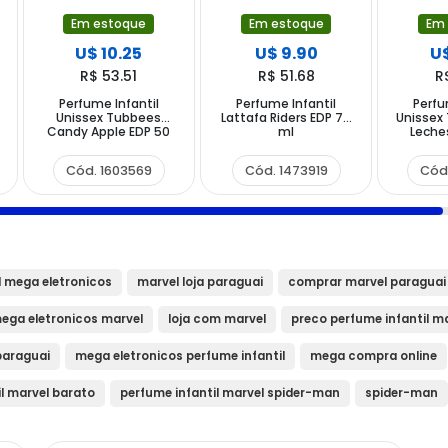
Em estoque
Em estoque
Em
U$ 10.25
U$ 9.90
U$
R$ 53.51
R$ 51.68
R
Perfume Infantil
Perfume Infantil
Perfu
l
Unissex Tubbees
Lattafa Riders EDP 75
Unissex
Candy Apple EDP 50
ml
Leche
ml
Cód. 1603569
Cód. 1473919
Cód
 mega eletronicos
marvel loja paraguai
comprar marvel paraguai
ega eletronicos marvel
loja com marvel
preco perfume infantil m
paraguai
mega eletronicos perfume infantil
mega compra online
l marvel barato
perfume infantil marvel spider-man
spider-man