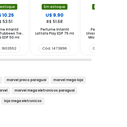
 estoque
Em estoque
Em estoque
 10.25
U$ 9.90
U$ 10.25
$ 53.51
R$ 51.68
R$ 53.51
me Infantil
Perfume Infantil
Perfume Infantil
 Tubbees Tres
Lattafa Play EDP 75 ml
Unissex Tubbees Tira
s EDP 50 ml
Miss You EDP 50 ml
. 1603552
Cód. 1473896
Cód. 1603576
marvel preco paraguai
marvel mega loja
arvel
marvel mega eletronicos paraguai
loja mega eletronicos