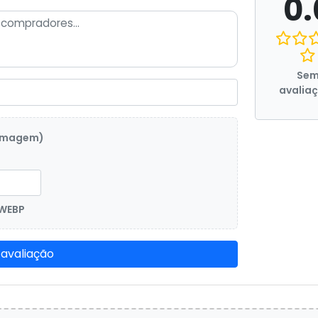
0.
Se
avalia
 imagem)
 WEBP
 avaliação