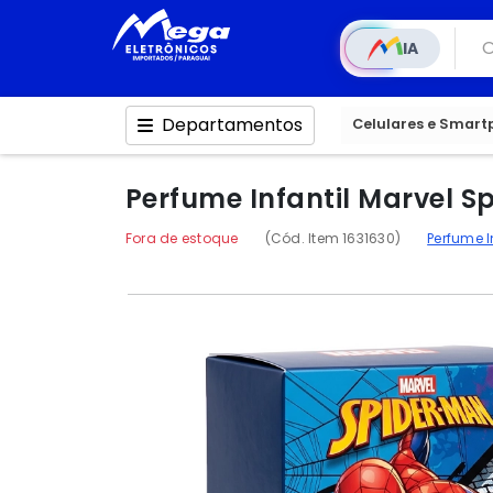
IA
Departamentos
Celulares e Smar
Perfume Infantil Marvel S
Fora de estoque
(Cód. Item 1631630)
Perfume I