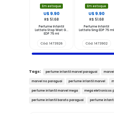
Em estoque
Em estoque
U$ 9.90
U$ 9.90
R$ 51.68
R$ 51.68
Perfume Infantil
Perfume Infantil
Lattafa Stop Wait Go
Lattafa Sing EDP 75 m
EDP 75 ml
Cód. 1473926
Cód. 1473902
Tags:
perfume infantil marvel paraguai
marvel
marvel no paraguai
perfume infantil marvel
m
perfume infantil marvel mega
mega eletronicos 
perfume infantil barato paraguai
perfume infanti