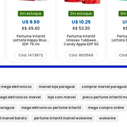
Em estoque
Em estoque
Em
U$ 9.50
U$ 10.25
U
R$ 49.40
R$ 53.30
R
Perfume Infantil
Perfume Infantil
Perfu
Lattafa Happy Brush
Unissex Tubbees
Lattafa 
EDP 75 ml
Candy Apple EDP 50
ml
Cód. 1473872
Cód. 1603569
Cód
 mega eletronicos
marvel loja paraguai
comprar marvel paraguai
ega eletronicos marvel
loja com marvel
preco perfume infantil m
paraguai
mega eletronicos perfume infantil
mega compra online
l marvel barato
perfume infantil marvel wolverine
wolverine