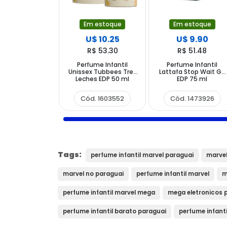
Em estoque
Em estoque
U$ 10.25
U$ 9.90
R$ 53.30
R$ 51.48
Perfume Infantil
Perfume Infantil
Unissex Tubbees Tres
Lattafa Stop Wait Go
Leches EDP 50 ml
EDP 75 ml
Cód. 1603552
Cód. 1473926
Tags:
perfume infantil marvel paraguai
marvel
marvel no paraguai
perfume infantil marvel
m
perfume infantil marvel mega
mega eletronicos 
perfume infantil barato paraguai
perfume infanti