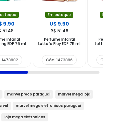
 estoque
Em estoque
Em estoque
$ 9.90
U$ 9.90
U$ 9.90
$ 51.48
R$ 51.48
R$ 51.48
me Infantil
Perfume Infantil
Perfume Infantil
Sing EDP 75 ml
Lattafa Play EDP 75 ml
Lattafa Happy Time
EDP 75 ml
. 1473902
Cód. 1473896
Cód. 1473889
marvel preco paraguai
marvel mega loja
arvel
marvel mega eletronicos paraguai
loja mega eletronicos