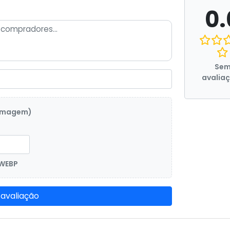
0.
Se
avalia
 imagem)
 WEBP
 avaliação