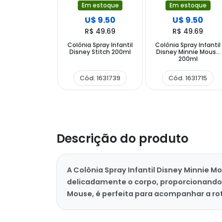
Em estoque
Em estoque
U$ 9.50
U$ 9.50
R$ 49.69
R$ 49.69
Colônia Spray Infantil
Colônia Spray Infantil
Disney Stitch 200ml
Disney Minnie Mouse
200ml
Cód. 1631739
Cód. 1631715
Descrição do produto
A Colônia Spray Infantil Disney Minnie M
delicadamente o corpo, proporcionando 
Mouse, é perfeita para acompanhar a ro