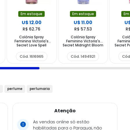
Em estoque
Em estoque
Em
U$ 12.00
U$ 11.00
U$
R$ 62.76
R$ 57.53
R
Colônia Spray
Colônia Spray
Colô
Feminina Victoria's
Feminino Victoria's
Feminin
e
Secret Love Spell
Secret Midnight Bloom
Secret P
Vacation 250 ml
250ml
Cód. 1616965
Cód. 1494921
Cód
perfume
perfumaria
Atenção
As vendas online só estão
habilitadas para o Paraguai, não