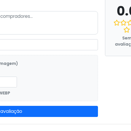
0.
Se
avalia
 imagem)
 WEBP
 avaliação