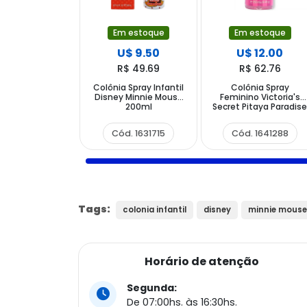
Em estoque
Em estoque
U$ 9.50
U$ 12.00
R$ 49.69
R$ 62.76
Colônia Spray Infantil
Colônia Spray
Disney Minnie Mouse
Feminino Victoria's
200ml
Secret Pitaya Paradis
Mist Brume 250ml
Cód. 1631715
Cód. 1641288
Tags:
colonia infantil
disney
minnie mouse
Horário de atenção
Segunda:
De 07:00hs. às 16:30hs.