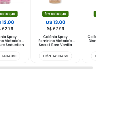
 estoque
Em estoque
Em estoque
 12.00
U$ 13.00
U$ 9.50
$ 62.76
R$ 67.99
R$ 49.69
nia Spray
Colônia Spray
Colônia Spray Infantil
o Victoria's
Feminino Victoria's
Disney Stitch 200ml
ure Seduction
Secret Bare Vanilla
250ml
Shimmer Brume
Parfumée 250 ml
. 1494891
Cód. 1499469
Cód. 1631739