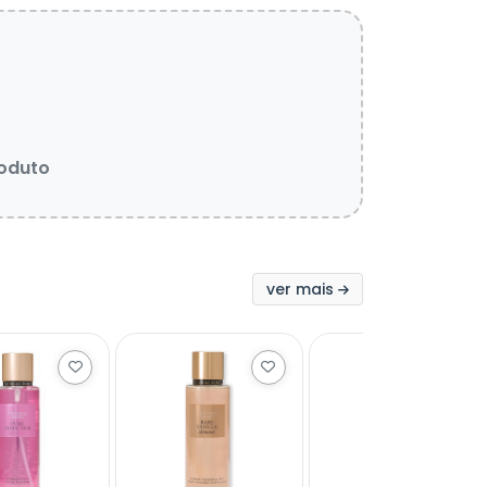
roduto
ver mais