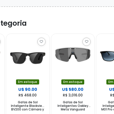
tegoria
Em estoque
Em estoque
Em
U$ 90.00
U$ 580.00
U$
R$ 468.00
R$ 3,016.00
R
Gafas de Sol
Gafas de Sol
Gaf
Inteligente Blackview
Inteligentes Oakley
Intelig
BV200 con Cámara y
Meta Vanguard
M01 Pro 
Speaker - Preto
0W8001 con Cámara y
Micróf