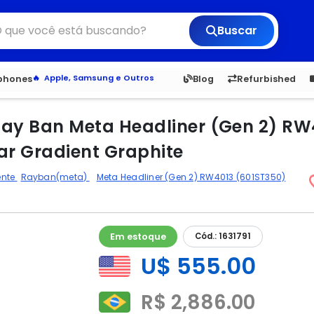
Buscar
6,050
5.20
1,900
1.
tphones
Blog
Refurbished
Veja os Lançamentos
Apple, Samsung e Outros
Distribuidores oficiais Xiaomi
e Ray Ban Meta Headliner (Gen 2) 
ar Gradient Graphite
ente
Rayban(meta)
Meta Headliner (Gen 2) RW4013 (601ST350)
Em estoque
Cód.: 1631791
U$ 555.00
R$ 2,886.00