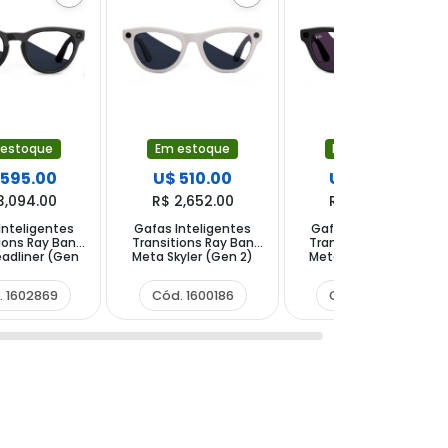
 estoque
Em estoque
Em estoque
 595.00
U$ 510.00
U$ 575.00
3,094.00
R$ 2,652.00
R$ 2,990.00
Inteligentes
Gafas Inteligentes
Gafas Inteligentes
ions Ray Ban
Transitions Ray Ban
Transitions Ray Ban
adliner (Gen
Meta Skyler (Gen 2)
Meta Skyler (Gen 2)
W4013F con
RW4014 con Cámara y
RW4014 con Cámara y
 y Altavoz -
Altavoz - Shiny Chalky
Altavoz - Shiny Black
. 1602869
Cód. 1600186
Cód. 1600179
lack Sapphire
Grey Sapphire
Amethyst