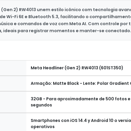
er (Gen 2) RW4013 unem estilo icônico com tecnologia av
ade Wi-Fi 6E e Bluetooth 5.3, facilitando o compartilhame
úsica e comandos de voz com Meta AI. Com controle por 
a, ideais para registrar momentos e manter-se conectado
Meta Headliner (Gen 2) RW4013 (601ST350)
Armação: Matte Black - Lente: Polar Gradient
32GB - Para aproximadamente de 500 fotos e
segundos
Smartphones con iOS 14.4 y Android 10 o versi
operativos