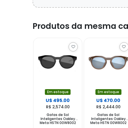
Produtos da mesma ca
Em estoque
Em estoque
U$ 495.00
U$ 470.00
R$ 2,574.00
R$ 2,444.00
Gafas de Sol
Gafas de Sol
Inteligentes Oakley
Inteligentes Oakley
Meta HSTN 00W8002
Meta HSTN 00W8002
con Cámara y Altavoz
con Cámara y Altavoz