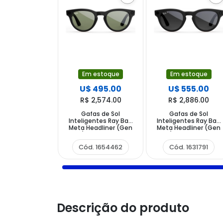
Em estoque
Em estoque
U$ 495.00
U$ 555.00
R$ 2,574.00
R$ 2,886.00
Gafas de Sol
Gafas de Sol
Inteligentes Ray Ban
Inteligentes Ray Ban
Meta Headliner (Gen
Meta Headliner (Gen
2) RW4013 con
2) RW4013 con
Cámara y Altavoz -
Cámara y Altavoz -
Cód. 1654462
Cód. 1631791
Shiny Black G15 Green
Matte Black Polar
Gradient Graphite
Descrição do produto