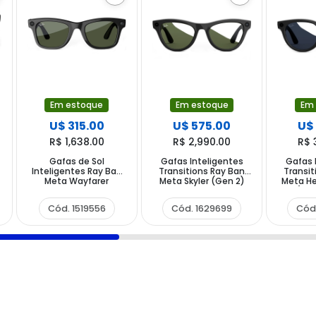
Em estoque
Em estoque
Em
U$ 315.00
U$ 575.00
U$
R$ 1,638.00
R$ 2,990.00
R$ 
Gafas de Sol
Gafas Inteligentes
Gafas 
Inteligentes Ray Ban
Transitions Ray Ban
Transit
Meta Wayfarer
Meta Skyler (Gen 2)
Meta He
RW4006 con Cámara
RW4014 con Cámara y
2) R
y Altavoz - Shiny Black
Altavoz - Shiny Black
Cámara
Cód. 1519556
Cód. 1629699
Cód
G15 Green
Graphite Green
Shiny B