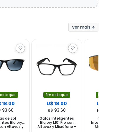
ver mais
 estoque
Em estoque
Em estoque
 18.00
U$ 18.00
U$ 559.00
$ 93.60
R$ 93.60
R$ 2,906.80
as de Sol
Gafas Inteligentes
Gafas de Sol
entes Blulory
Blulory M01 Pro con
Inteligentes Oakley
con Altavoz y
Altavoz y Micrófono -
Meta Vanguard
ono - Negro
Negro
0W8001 con Cámara y