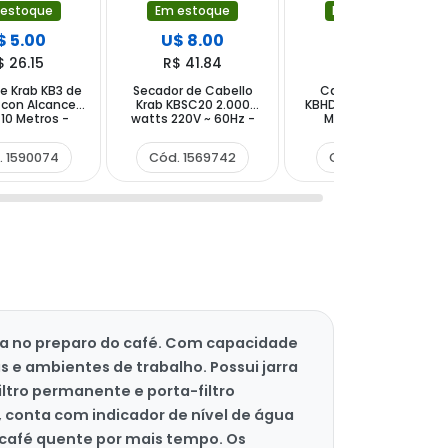
 estoque
Em estoque
Em estoque
$ 5.00
U$ 8.00
U$ 21.00
$ 26.15
R$ 41.84
R$ 109.83
e Krab KB3 de
Secador de Cabello
Cable HDMI Krab
 con Alcance
Krab KBSC20 2.000
KBHDMI300 Full HD 30
10 Metros -
watts 220V ~ 60Hz -
Metros - Negro
Negro
Negro Rojo
. 1590074
Cód. 1569742
Cód. 1618877
cia no preparo do café. Com capacidade
as e ambientes de trabalho. Possui jarra
ltro permanente e porta-filtro
, conta com indicador de nível de água
 café quente por mais tempo. Os