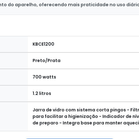
to do aparelho, oferecendo mais praticidade no uso diário
KBCE1200
Preto/Prata
700 watts
1.2 litros
Jarra de vidro com sistema corta pingos - Filt
para facilitar a higienização - Indicador de n
de preparo - Integra base para manter aquec