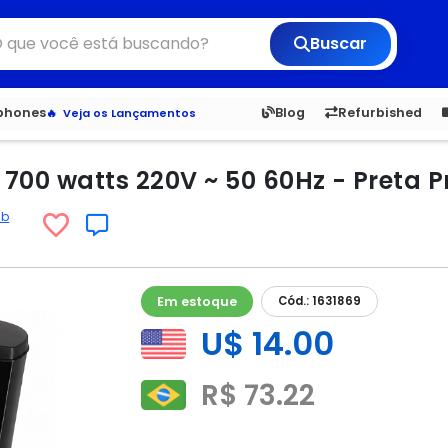
Buscar
6,050
5.23
1,900
1.
tphones
Blog
Refurbished
Veja os Lançamentos
Apple, Samsung e Outros
Distribuidores oficiais Xiaomi
700 watts 220V ~ 50 60Hz - Preta P
ab
Em estoque
Cód.: 1631869
U$ 14.00
R$ 73.22