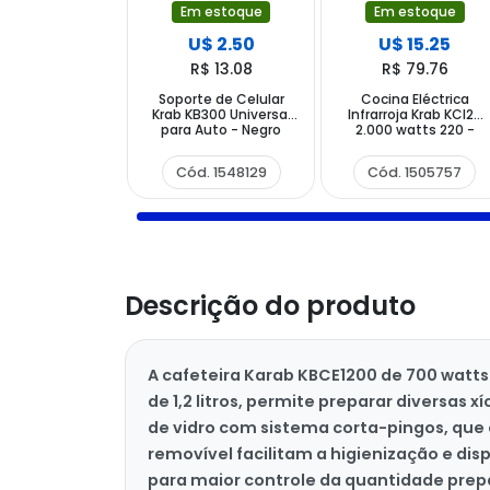
Em estoque
Em estoque
U$ 2.50
U$ 15.25
R$ 13.08
R$ 79.76
Soporte de Celular
Cocina Eléctrica
Krab KB300 Universal
Infrarroja Krab KCI20
para Auto - Negro
2.000 watts 220 -
240V ~ 50 60 Hz -
Negra
Cód. 1548129
Cód. 1505757
Descrição do produto
A cafeteira Karab KBCE1200 de 700 watts
de 1,2 litros, permite preparar diversas 
de vidro com sistema corta-pingos, que 
removível facilitam a higienização e dis
para maior controle da quantidade prep