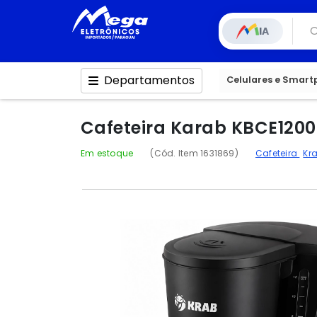
IA
Departamentos
Celulares e Smar
Cafeteira Karab KBCE1200 
Em estoque
(Cód. Item 1631869)
Cafeteira
Kr