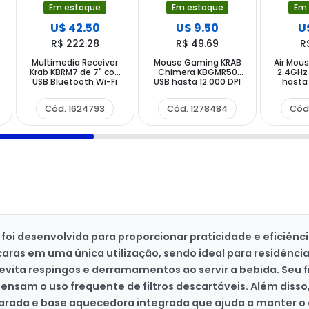
Em estoque
Em estoque
Em
U$ 42.50
U$ 9.50
U
R$ 222.28
R$ 49.69
R
Multimedia Receiver
Mouse Gaming KRAB
Air Mous
Krab KBRM7 de 7" con
Chimera KBGMR50
2.4GHz
USB Bluetooth Wi-Fi
USB hasta 12.000 DPI
hasta 
con Backlight RGB -
Negro
Cód. 1624793
Cód. 1278484
Cód
 foi desenvolvida para proporcionar praticidade e eficiên
xícaras em uma única utilização, sendo ideal para residênci
evita respingos e derramamentos ao servir a bebida. Seu fi
pensam o uso frequente de filtros descartáveis. Além disso
arada e base aquecedora integrada que ajuda a manter o