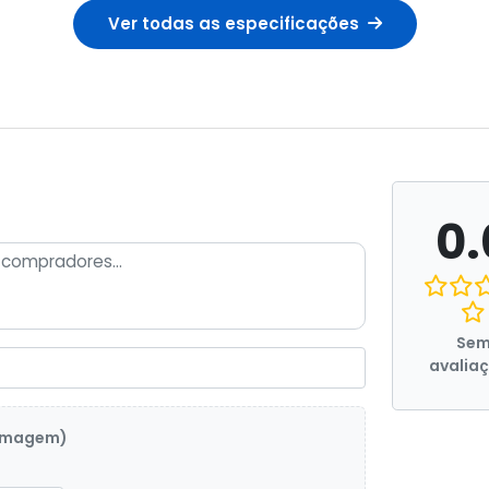
Ver todas as especificações
0.
Se
avalia
 imagem)