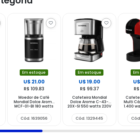
tegoria
Em estoque
Em estoque
Em
U$ 21.00
U$ 19.00
U$
R$ 109.83
R$ 99.37
R$
Moedor de Café
Cafeteira Mondial
Cafete
Mondial Dolce Arome
Dolce Arome C-43-
Multi C
MCF-01-BI 180 watts
20X-SI 550 watts 220V
1.400 wa
220V ~ 50 60 Hz -
~ 50 60 Hz - Preta
60 Hz
Preto
Prata
Cód. 1639056
Cód. 1329445
Cód