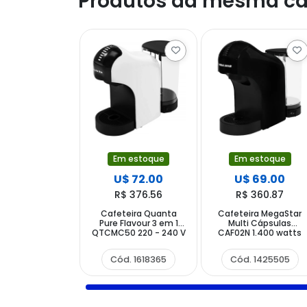
Produtos da mesma ca
Em estoque
Em estoque
U$ 72.00
U$ 69.00
R$ 376.56
R$ 360.87
Cafeteira Quanta
Cafeteira MegaStar
Pure Flavour 3 em 1
Multi Cápsulas
QTCMC50 220 - 240 V
CAF02N 1.400 watts
~ 50 60 Hz - Branca
220V ~ 50 60 Hz -
Preta
Preta
Cód. 1618365
Cód. 1425505