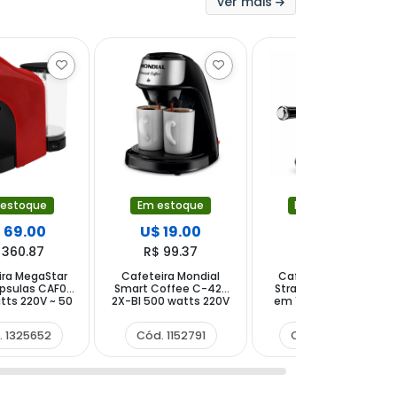
ver mais
 estoque
Em estoque
Em estoque
 69.00
U$ 19.00
U$ 92.00
 360.87
R$ 99.37
R$ 481.16
ira MegaStar
Cafeteira Mondial
Cafeteira Quanta
ápsulas CAF02
Smart Coffee C-42-
Stravagante Pure 5
tts 220V ~ 50
2X-BI 500 watts 220V
em 1 QTCME36 1450
 - Vermelha
~ 50 60 Hz com 2
watts 220 - 240V ~ 50
Preta
Xícaras - Preta Prata
60Hz - Preta Prata
. 1325652
Cód. 1152791
Cód. 1589146