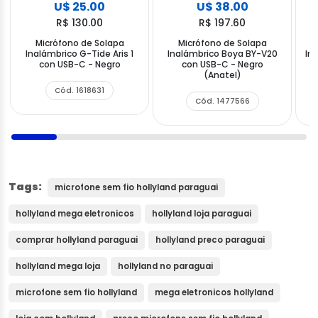
U$ 25.00
U$ 38.00
R$ 130.00
R$ 197.60
Micrófono de Solapa
Micrófono de Solapa
Inalámbrico G-Tide Aris 1
Inalámbrico Boya BY-V20
In
con USB-C - Negro
con USB-C - Negro
c
(Anatel)
Cód. 1618631
Cód. 1477566
Tags:
microfone sem fio hollyland paraguai
hollyland mega eletronicos
hollyland loja paraguai
comprar hollyland paraguai
hollyland preco paraguai
hollyland mega loja
hollyland no paraguai
microfone sem fio hollyland
mega eletronicos hollyland