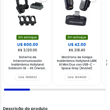
Em estoque
Em estoque
U$ 600.00
U$ 42.00
R$ 3,120.00
R$ 218.40
Sistema de
Micrófono de Solapa
Intercomunicación
Inalámbrico Hollyland LARK
In
Inalámbrico Hollyland
A1 Mini Duo con USB-C -
Ma
Solidcom SE - 4S (Versión
Space Gray (Anatel)
Global) - Negro
Cód. 1606522
Cód. 1634020
Descrição do produto