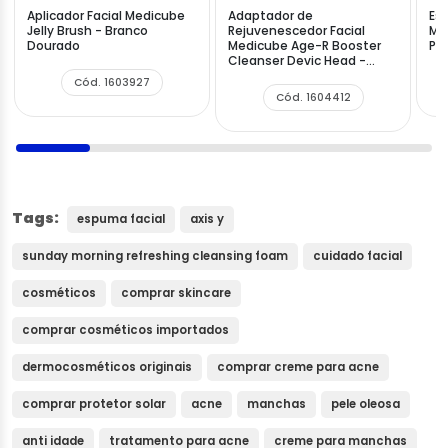
Aplicador Facial Medicube
Adaptador de
Es
Jelly Brush - Branco
Rejuvenescedor Facial
Me
Dourado
Medicube Age-R Booster
Por
Cleanser Devic Head -
Rosa
Cód. 1603927
Cód. 1604412
Tags:
espuma facial
axis y
sunday morning refreshing cleansing foam
cuidado facial
cosméticos
comprar skincare
comprar cosméticos importados
dermocosméticos originais
comprar creme para acne
comprar protetor solar
acne
manchas
pele oleosa
anti idade
tratamento para acne
creme para manchas