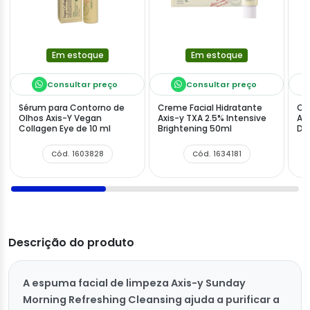
Em estoque
Em estoque
Consultar preço
Consultar preço
Sérum para Contorno de
Creme Facial Hidratante
Cr
Olhos Axis-Y Vegan
Axis-y TXA 2.5% Intensive
Ax
Collagen Eye de 10 ml
Brightening 50ml
Du
Cód. 1603828
Cód. 1634181
Descrição do produto
A espuma facial de limpeza Axis-y Sunday
Morning Refreshing Cleansing ajuda a purificar a