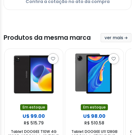
Confira a cotação no ato da compra
Produtos da mesma marca
ver mais
Em estoque
Em estoque
U$ 99.00
U$ 98.00
R$ 515.79
R$ 510.58
Tablet DOOGEE T10W 4G
Tablet DOOGEE U11 128GB
Ce