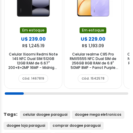
Em estoque
Em estoque
U$ 239.00
U$ 229.00
R$ 1,245.19
R$ 1,193.09
Celular Xiaomi Redmi Note
Celular realme C85 Pro
Ce
14S NFC Dual SIM 512GB
RMX5555 NFC Dual SIM de
NF
12GB RAM de 6.67"
256GB 8GB RAM de 6.8"
RA
200+8+2MP 16MP - Midnight
50MP 8MP - Parrot Purple
Black (Global)
(Anatel)
Cód. 1467819
Cód. 1542578
Tags:
celular doogee paraguai
doogee mega eletronicos
doogee loja paraguai
comprar doogee paraguai