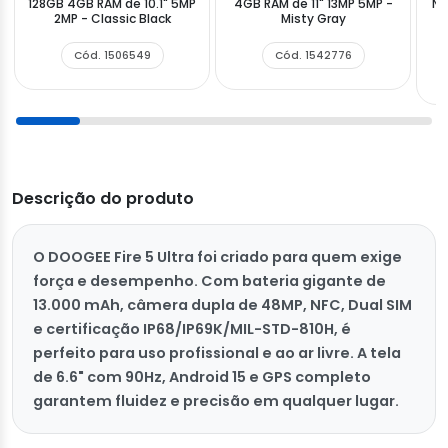
128GB 4GB RAM de 10.1" 5MP
4GB RAM de 11" 13MP 5MP -
NF
2MP - Classic Black
Misty Gray
Cód. 1506549
Cód. 1542776
Descrição do produto
O DOOGEE Fire 5 Ultra foi criado para quem exige
força e desempenho. Com bateria gigante de
13.000 mAh, câmera dupla de 48MP, NFC, Dual SIM
e certificação IP68/IP69K/MIL-STD-810H, é
perfeito para uso profissional e ao ar livre. A tela
de 6.6" com 90Hz, Android 15 e GPS completo
garantem fluidez e precisão em qualquer lugar.