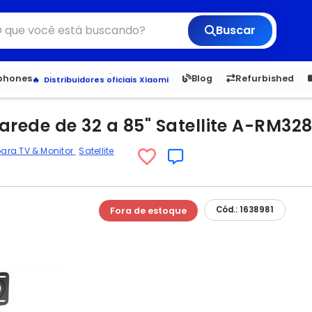
Buscar
6,050
5.22
1,900
1.
tphones
Blog
Refurbished
Veja os Lançamentos
Apple, Samsung e Outros
Distribuidores oficiais Xiaomi
arede de 32 a 85" Satellite A-RM328
para TV & Monitor
Satellite
Cód.: 1638981
Fora de estoque