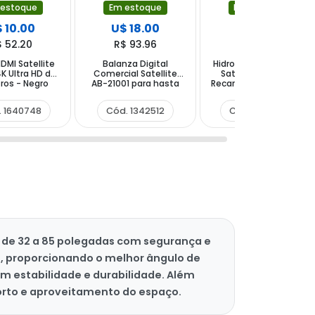
 estoque
Em estoque
Em estoque
 10.00
U$ 18.00
U$ 20.00
$ 52.20
R$ 93.96
R$ 104.40
DMI Satellite
Balanza Digital
Hidrolavadora Portátil
K Ultra HD de
Comercial Satellite
Satellite A-ML8107
ros - Negro
AB-21001 para hasta
Recarregável 100 - 240
40 kg - Blanca Azul
V ~ 50 60 Hz- Negra
. 1640748
Cód. 1342512
Cód. 1456042
es de 32 a 85 polegadas com segurança e
15°, proporcionando o melhor ângulo de
m estabilidade e durabilidade. Além
forto e aproveitamento do espaço.