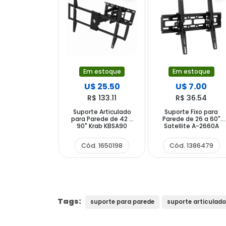
Em estoque
Em estoque
U$ 25.50
U$ 7.00
R$ 133.11
R$ 36.54
Suporte Articulado
Suporte Fixo para
para Parede de 42 a
Parede de 26 a 60"
90" Krab KBSA90
Satellite A-2660A
Cód. 1650198
Cód. 1386479
Tags:
suporte para parede
suporte articulado