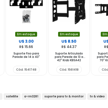
Em estoque
Em estoque
Em
U$ 3.00
U$ 8.50
U$
R$ 15.66
R$ 44.37
R$
Suporte Fixo para
Suporte Articulado
Suport
Parede de 14 a 43"
para Parede de 13 a
para Pa
42" Krab KBSA42
70" K
Cód. 1541748
Cód. 1561418
Cód
satellite
a-rm3281
suporte para tv & monitor
tv & video