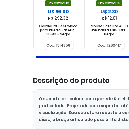
Em estoque
Em estoque
U$ 56.00
U$ 2.30
R$ 292.32
R$ 12.01
Cerradura Electrónica
Mouse Satellite A-30
para Puerta Satellite
USB hasta 1.000 DPI -
SL-80 - Negra
Negro
Cód. 1514858
Cód. 1290417
Descrição do produto
O suporte articulado para parede Satelli
praticidade. Projetado para suportar até
visualização. Sua estrutura robusta e 
disso, o braço articulado possibilita d