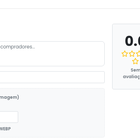
0.
Se
avalia
 imagem)
 WEBP