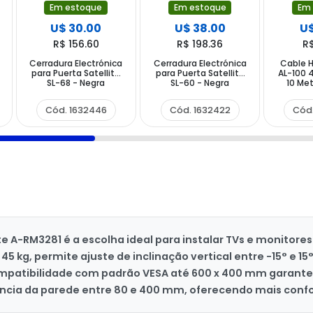
Em estoque
Em estoque
Em
U$ 30.00
U$ 38.00
U$
R$ 156.60
R$ 198.36
R
Cerradura Electrónica
Cerradura Electrónica
Cable H
para Puerta Satellite
para Puerta Satellite
AL-100 4
SL-68 - Negra
SL-60 - Negra
10 Met
Cód. 1632446
Cód. 1632422
Cód
te A-RM3281 é a escolha ideal para instalar TVs e monitor
 45 kg, permite ajuste de inclinação vertical entre -15° e 
compatibilidade com padrão VESA até 600 x 400 mm garante
istância da parede entre 80 e 400 mm, oferecendo mais con