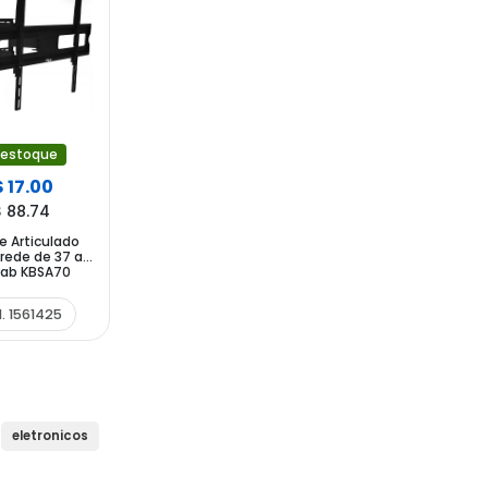
 estoque
 17.00
 88.74
e Articulado
rede de 37 a
rab KBSA70
. 1561425
eletronicos