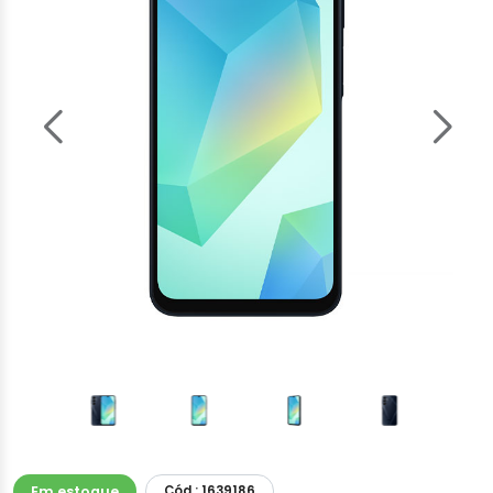
Em estoque
Cód.: 1639186