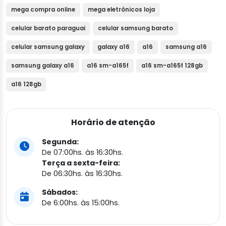
mega compra online
mega eletrônicos loja
celular barato paraguai
celular samsung barato
celular samsung galaxy
galaxy a16
a16
samsung a16
samsung galaxy a16
a16 sm-a165f
a16 sm-a165f 128gb
a16 128gb
Horário de atenção
Segunda:
De 07:00hs. às 16:30hs.
Terça a sexta-feira:
De 06:30hs. às 16:30hs.
Sábados:
De 6:00hs. às 15:00hs.