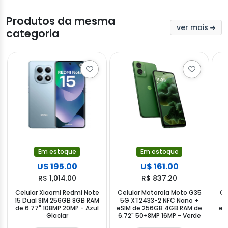
Produtos da mesma
ver mais
categoria
Em estoque
Em estoque
U$ 195.00
U$ 161.00
R$ 1,014.00
R$ 837.20
Celular Xiaomi Redmi Note
Celular Motorola Moto G35
Ce
15 Dual SIM 256GB 8GB RAM
5G XT2433-2 NFC Nano +
5
de 6.77" 108MP 20MP - Azul
eSIM de 256GB 4GB RAM de
eS
Glaciar
6.72" 50+8MP 16MP - Verde