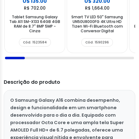
U$ 135.00
U$ 320.00
R$ 702.00
R$ 1,664.00
Tablet Samsung Galaxy
Smart TV LED 50" Samsung
T
Tab A11 SM-X133 64GB 4GB
UN50U8000FG 4K Ultra HD
T
RAM de 8.7" 8MP 5MP -
Tizen Wi-Fi Bluetooth com
8G
Cinza
Conversor Digital
Cód. 1523584
Cód. 1590296
Descrição do produto
O Samsung Galaxy A16 combina desempenho,
design e funcionalidade em um smartphone
desenvolvido para o dia a dia. Equipado com
processador Octa Core e uma ampla tela Super
AMOLED Full HD+ de 6.7 polegadas, oferece uma
experiência visual nítida e envolvente para