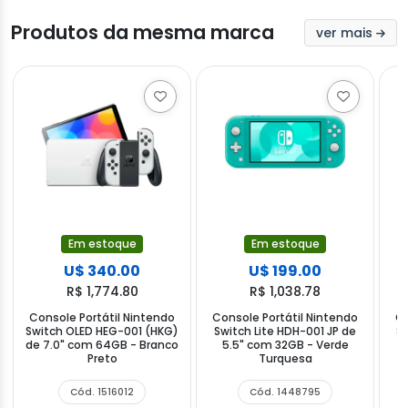
Produtos da mesma marca
ver mais
Em estoque
Em estoque
U$ 340.00
U$ 199.00
R$ 1,774.80
R$ 1,038.78
Console Portátil Nintendo
Console Portátil Nintendo
Co
Switch OLED HEG-001 (HKG)
Switch Lite HDH-001 JP de
Sw
de 7.0" com 64GB - Branco
5.5" com 32GB - Verde
Preto
Turquesa
Cód. 1516012
Cód. 1448795