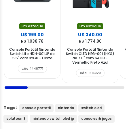
Em estoque
Em estoque
U$ 199.00
U$ 340.00
R$ 1,038.78
R$ 1,774.80
Console Portátil Nintendo
Console Portátil Nintendo
Co
Switch Lite HDH-001 JP de
Switch OLED HEG-001 (HKG)
S
5.5" com 32GB - Cinza
de 7.0" com 64GB -
Vermelho Preto Azul
Cód. 1448771
Cód. 1516029
Tags:
console portatil
nintendo
switch oled
splatoon 3
nintendo switch oled jp
consoles & jogos