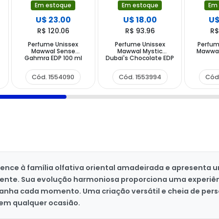
Em estoque
Em estoque
Em
U$ 23.00
U$ 18.00
U$
R$ 120.06
R$ 93.96
R$
Perfume Unissex
Perfume Unissex
Perfum
Mawwal Sense
Mawwal Mystic
Mawwal
Gahmra EDP 100 ml
Dubai's Chocolate EDP
100 ml
Cód. 1554090
Cód. 1553994
Cód
nce à família olfativa oriental amadeirada e apresenta 
ente. Sua evolução harmoniosa proporciona uma experiê
anha cada momento. Uma criação versátil e cheia de pers
 em qualquer ocasião.