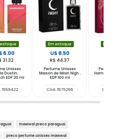
 estoque
Em estoque
Em estoque
$ 6.00
U$ 8.50
U$ 13.50
$ 31.32
R$ 44.37
R$ 70.47
me Unissex
Perfume Unissex
Perfume Unissex
lla Dustin
Maison de Milan Night
Hamidi Daliya EDP 100
ch EDP 30 ml
EDP 100 ml
ml
. 1559422
Cód. 1575255
Cód. 1551730
aguai
mawwal preco paraguai
preco perfume unissex mawwal