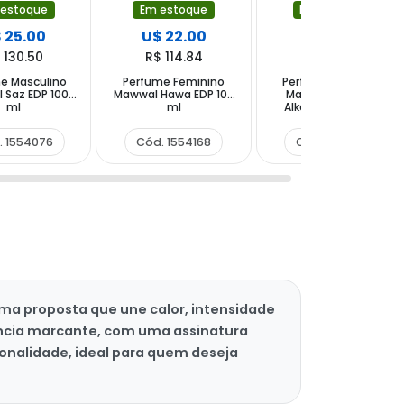
 estoque
Em estoque
Em estoque
 25.00
U$ 22.00
U$ 24.90
 130.50
R$ 114.84
R$ 129.98
e Masculino
Perfume Feminino
Perfume Feminino
 Saz EDP 100
Mawwal Hawa EDP 100
Mawwal Universe
ml
ml
Alkawn EDP 100 ml
. 1554076
Cód. 1554168
Cód. 1554106
uma proposta que une calor, intensidade
ncia marcante, com uma assinatura
onalidade, ideal para quem deseja