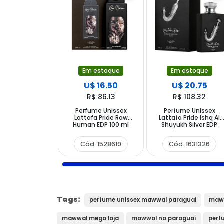
Em estoque
Em estoque
U$ 16.50
U$ 20.75
R$ 86.13
R$ 108.32
Perfume Unissex
Perfume Unissex
Lattafa Pride Raw
Lattafa Pride Ishq Al
Human EDP 100 ml
Shuyukh Silver EDP
100ml
Cód. 1528619
Cód. 1631326
Tags:
perfume unissex mawwal paraguai
maww
mawwal mega loja
mawwal no paraguai
perf