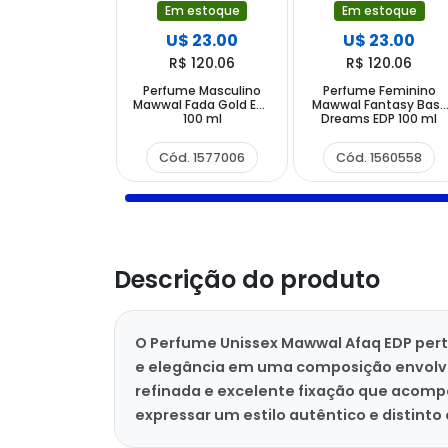
Em estoque
Em estoque
U$ 23.00
U$ 23.00
R$ 120.06
R$ 120.06
Perfume Masculino
Perfume Feminino
Mawwal Fada Gold EDP
Mawwal Fantasy Basir
100 ml
Dreams EDP 100 ml
Cód. 1577006
Cód. 1560558
Descrição do produto
O Perfume Unissex Mawwal Afaq EDP perte
e elegância em uma composição envolv
refinada e excelente fixação que acomp
expressar um estilo autêntico e distinto