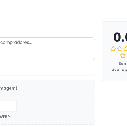
0.
Se
avalia
 imagem)
 WEBP