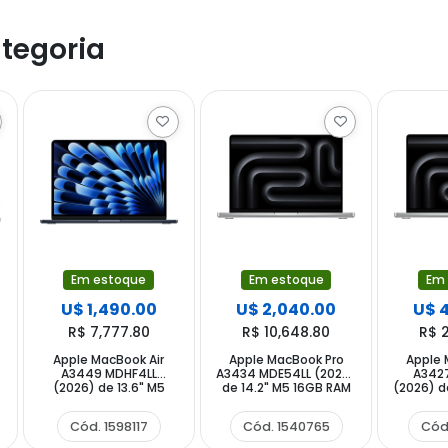
tegoria
Em estoque
Em estoque
Em
U$ 1,490.00
U$ 2,040.00
U$ 
R$ 7,777.80
R$ 10,648.80
R$ 
Apple MacBook Air
Apple MacBook Pro
Apple 
)
A3449 MDHF4LL
A3434 MDE54LL (2025)
A342
(2026) de 13.6" M5
de 14.2" M5 16GB RAM
(2026) d
16GB RAM 1TB SSD -
1TB SSD - Silver
36GB R
Midnight
Cód. 1598117
Cód. 1540765
Cód