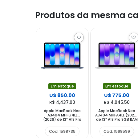
Produtos da mesma ca
Em estoque
Em estoque
U$ 850.00
U$ 775.00
R$ 4,437.00
R$ 4,045.50
Apple MacBook Neo
Apple MacBook Neo
A3404 MHFG4LL
A3404 MHFA4LL (2026
(2026) de 13" A18 Pro
de 13" A18 Pro 8GB RAM
8GB RAM 512GB SSD -
256GB SSD - Silver
Indigo
Cód. 1598735
Cód. 1598599