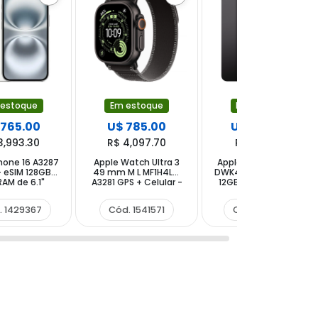
 estoque
Em estoque
Em estoque
 765.00
U$ 785.00
U$ 1,210.00
3,993.30
R$ 4,097.70
R$ 6,316.20
hone 16 A3287
Apple Watch Ultra 3
Apple iPad Pro A3357
 eSIM 128GB
49 mm M L MF1H4LW
DWK4LL (2025) 256GB
AM de 6.1"
A3281 GPS + Celular -
12GB RAM de 11" 12MP
 12MP - White
Black Titanium Black
12MP - Space Black
Charcoal Trail Loop
. 1429367
Cód. 1541571
Cód. 1540901