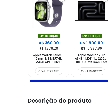
Em estoque
Em estoque
U$ 360.00
U$ 1,990.00
R$ 1,879.20
R$ 10,387.80
Apple Watch Series 11
Apple MacBook Pro
42 mm M L MEU74LW
A3434 MDE14LL (2025)
A3331 GPS - Silver
de 14.2" M5 16GB RAM
Aluminum Purple Fog
1TB SSD - Space Black
Sport
Cód. 1523485
Cód. 1540772
Descrição do produto