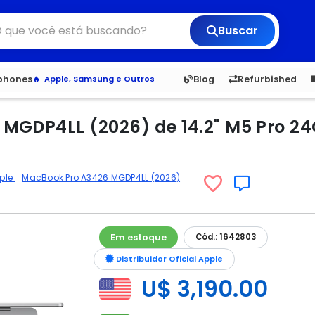
Buscar
6,050
5.22
1,900
1.
tphones
Blog
Refurbished
Veja os Lançamentos
Apple, Samsung e Outros
Distribuidores oficiais Xiaomi
MGDP4LL (2026) de 14.2" M5 Pro 24G
ple
MacBook Pro A3426 MGDP4LL (2026)
Em estoque
Cód.: 1642803
Distribuidor Oficial Apple
U$ 3,190.00