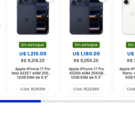
Em estoque
Em estoque
Em
U$ 1,210.00
U$ 1,160.00
U$
R$ 6,316.20
R$ 6,055.20
R$ 
Apple iPhone 17 Pro
Apple iPhone 17 Pro
Apple iP
Max A3257 eSIM 256GB
A3256 eSIM 256GB
Nano +
12GB RAM de 6.9"
12GB RAM de 6.3"
8GB R
48+48+48MP 18MP -
48+48+48MP 18MP -
48+12MP
Deep Blue (CX Feia S
Deep Blue
Cód. 1529319
Cód. 1522280
Cód
Lacre)