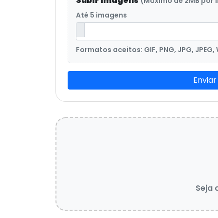
Subir imagens
(Máximo de 2MB por
Até 5 imagens
Formatos aceitos: GIF, PNG, JPG, JPEG,
Enviar
Seja 