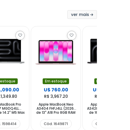
ver mais
 estoque
Em estoque
Em estoque
4,090.00
U$ 760.00
U$ 2,990.00
21,349.80
R$ 3,967.20
R$ 15,607.80
MacBook Pro
Apple MacBook Neo
Apple MacBook Pro
7 MGDQ4LL
A3404 FHFJ4LL (2026)
A3428 MGEA4LL (2026)
e 14.2" M5 Max
de 13" A18 Pro 8GB RAM
de 16.2" M5 Pro 24GB
AM 2TB SSD -
512GB SSD - Blush
RAM 1TB SSD - Space
Silver
(CPO)
Black
. 1598414
Cód. 1649871
Cód. 1598513