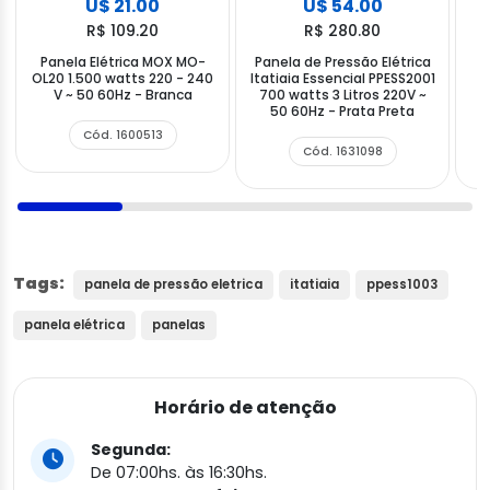
U$ 21.00
U$ 54.00
R$ 109.20
R$ 280.80
Panela Elétrica MOX MO-
Panela de Pressão Elétrica
OL20 1.500 watts 220 - 240
Itatiaia Essencial PPESS2001
V ~ 50 60Hz - Branca
700 watts 3 Litros 220V ~
w
50 60Hz - Prata Preta
Cód. 1600513
Cód. 1631098
Tags:
panela de pressão eletrica
itatiaia
ppess1003
panela elétrica
panelas
Horário de atenção
Segunda:
De 07:00hs. às 16:30hs.