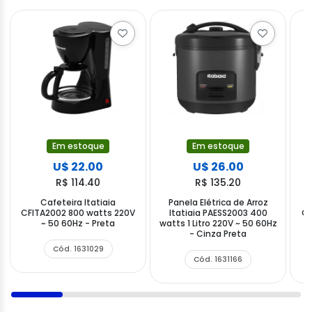
Em estoque
Em estoque
U$ 22.00
U$ 26.00
R$ 114.40
R$ 135.20
Cafeteira Itatiaia
Panela Elétrica de Arroz
CFITA2002 800 watts 220V
Itatiaia PAESS2003 400
CH
~ 50 60Hz - Preta
watts 1 Litro 220V ~ 50 60Hz
- Cinza Preta
Cód. 1631029
Cód. 1631166