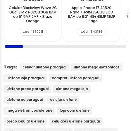
Celular Blackview Wave 2C
Apple iPhone 17 A3520
C
Dual SIM de 32GB 3GB RAM
Nano + eSIM 256GB 8GB
5G
de 5" 5MP 2MP - Blaze
RAM de 6.3" 48+48MP 18MP
8G
Orange
- Sage
Cód. 1650211
Cód. 1543186
Tags:
celular ulefone paraguai
ulefone mega eletronicos
ulefone loja paraguai
comprar ulefone paraguai
ulefone preco paraguai
ulefone mega loja
ulefone no paraguai
celular ulefone
mega eletronicos ulefone
loja com ulefone
preco celular ulefone
celulares ulefone paraguai