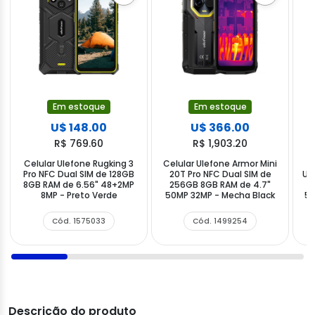
Em estoque
Em estoque
U$ 148.00
U$ 366.00
R$ 769.60
R$ 1,903.20
Celular Ulefone Rugking 3
Celular Ulefone Armor Mini
C
Pro NFC Dual SIM de 128GB
20T Pro NFC Dual SIM de
Ul
8GB RAM de 6.56" 48+2MP
256GB 8GB RAM de 4.7"
8MP - Preto Verde
50MP 32MP - Mecha Black
50
Cód. 1575033
Cód. 1499254
Descrição do produto