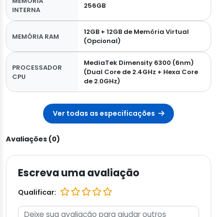
MEMÓRIA
256GB
INTERNA
12GB + 12GB de Memória Virtual
MEMÓRIA RAM
(Opcional)
MediaTek Dimensity 6300 (6nm)
PROCESSADOR
(Dual Core de 2.4GHz + Hexa Core
CPU
de 2.0GHz)
Ver todas as especificações
Avaliações (0)
Escreva uma avaliação
Qualificar: