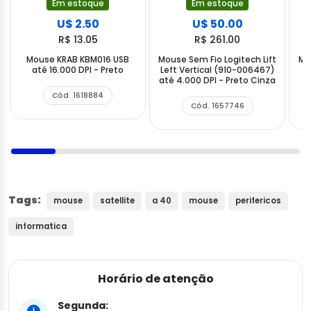
Em estoque
Em estoque
U$ 2.50
U$ 50.00
R$ 13.05
R$ 261.00
Mouse KRAB KBM016 USB
Mouse Sem Fio Logitech Lift
Mo
até 16.000 DPI - Preto
Left Vertical (910-006467)
M
até 4.000 DPI - Preto Cinza
Cód. 1618884
Cód. 1657746
Tags:
mouse
satellite
a 40
mouse
perifericos
informatica
Horário de atenção
Segunda: