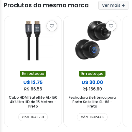
Produtos da mesma marca
ver mais
Em estoque
Em estoque
U$ 12.75
U$ 30.00
R$ 66.56
R$ 156.60
Cabo HDMI Satellite AL-150
Fechadura Eletrônica para
Fi
4K Ultra HD de 15 Metros -
Porta Satellite SL-68 -
Preto
Preta
U
Cód. 1640731
Cód. 1632446