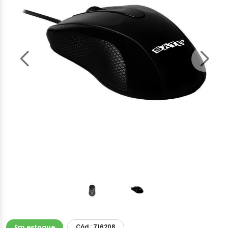
Em estoque
Cód.: 716208