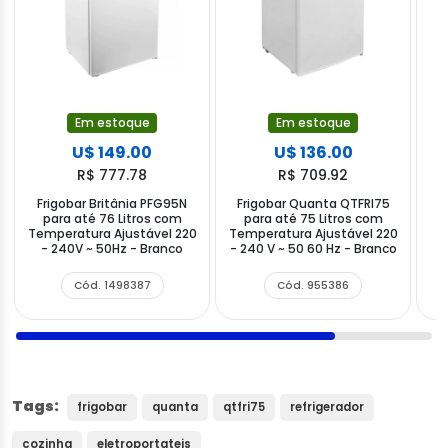
Em estoque
Em estoque
U$ 149.00
U$ 136.00
R$ 777.78
R$ 709.92
Frigobar Britânia PFG95N
Frigobar Quanta QTFRI75
F
para até 76 Litros com
para até 75 Litros com
Temperatura Ajustável 220
Temperatura Ajustável 220
- 240V ~ 50Hz - Branco
- 240 V ~ 50 60 Hz - Branco
2
Cód. 1498387
Cód. 955386
Tags:
frigobar
quanta
qtfri75
refrigerador
cozinha
eletroportateis