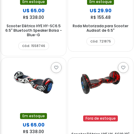
Em estoque
Em estoque
U$ 65.00
U$ 29.90
R$ 338.00
R$ 155.48
Scooter Elétrico HYE HY-SC6.5
Roda Motorizada para Scooter
6.5" Bluetooth Speaker Bolsa -
Audisat de 6.5"
Blue-G
Cód. 721875
Cód. 1558746
Em estoque
Fora de estoque
U$ 65.00
R$ 338.00