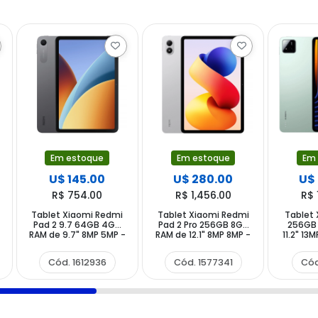
Em estoque
Em estoque
Em
U$ 145.00
U$ 280.00
U$
R$ 754.00
R$ 1,456.00
R$ 
Tablet Xiaomi Redmi
Tablet Xiaomi Redmi
Tablet 
Pad 2 9.7 64GB 4GB
Pad 2 Pro 256GB 8GB
256GB
RAM de 9.7" 8MP 5MP -
RAM de 12.1" 8MP 8MP -
11.2" 13
Graphite Gray
Prata
Cód. 1612936
Cód. 1577341
Cód