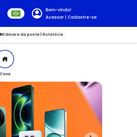
Bem-vindo!
Acessar | Cadastre-se
00
Câmera da ponte | Rotatória
Casa