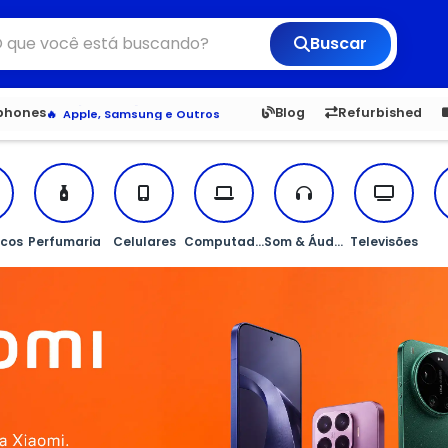
Buscar
Veja os Lançamentos
6,050
5.20
1,900
1.
tphones
Blog
Refurbished
Apple, Samsung e Outros
Distribuidores oficiais Xiaomi
cos
Perfumaria
Celulares
Computadores
Som & Áudio
Televisões