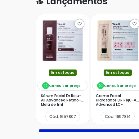
🔝
Lançamentos
Em estoque
Em estoque
Consultar preço
Consultar preço
Sérum Facial Dr.Reju-
Crema Facial
All Advanced Retino-
Hidratante DR.Reju-All
Mela de 1ml
Advanced LC-
Ceramide Barrier 1ml
Cód. 1657807
Cód. 1657814