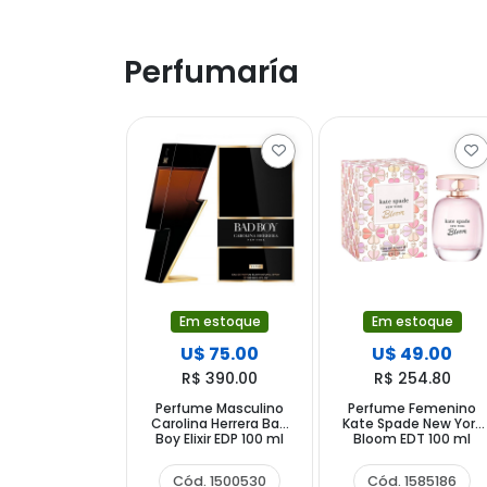
Perfumaría
Em estoque
Em estoque
U$ 75.00
U$ 49.00
R$ 390.00
R$ 254.80
Perfume Masculino
Perfume Femenino
Carolina Herrera Bad
Kate Spade New York
Boy Elixir EDP 100 ml
Bloom EDT 100 ml
Cód. 1500530
Cód. 1585186