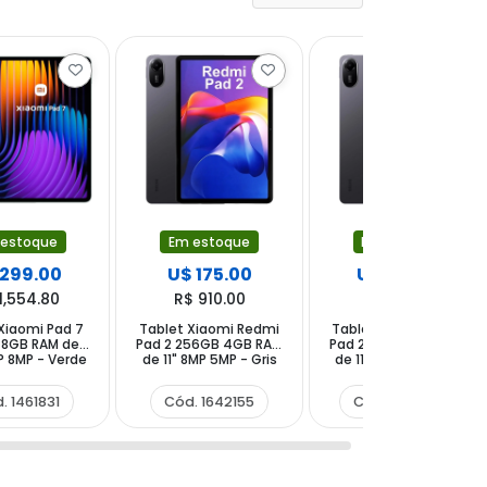
 estoque
Em estoque
Em estoque
 299.00
U$ 175.00
U$ 208.00
1,554.80
R$ 910.00
R$ 1,081.60
Xiaomi Pad 7
Tablet Xiaomi Redmi
Tablet Xiaomi Redmi
 8GB RAM de
Pad 2 256GB 4GB RAM
Pad 2 256GB 8GB RAM
MP 8MP - Verde
de 11" 8MP 5MP - Gris
de 11" 8MP 5MP - Gris
Grafito
Grafito
. 1461831
Cód. 1642155
Cód. 1480344