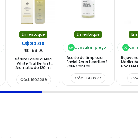
Em estoque
Em estoque
Em
U$ 30.00
Consultar preço
Cons
R$ 156.00
Aceite de Limpieza
Rejuvene
Sérum Facial d'Alba
Facial Anua Heartleaf
Medicub
White Truffle First
Pore Control
Booster P
Aromatic de 120 ml
Cleansing Oil de 20 ml
Beige
(S Caja)
Cód. 1600377
Cód
Cód. 1602289