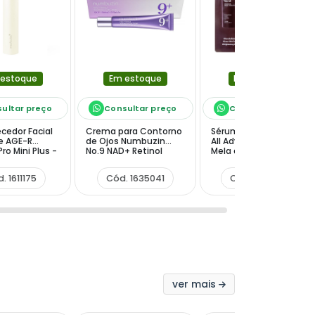
 estoque
Em estoque
Em estoque
ultar preço
Consultar preço
Consultar preço
cedor Facial
Crema para Contorno
Sérum Facial Dr.Reju-
e AGE-R
de Ojos Numbuzin
All Advanced Retino-
ro Mini Plus -
No.9 NAD+ Retinol
Mela de 1ml
Volumetox Eye Cream
de 20ml
. 1611175
Cód. 1635041
Cód. 1657807
ver mais