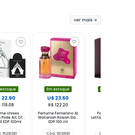
ver mais
 estoque
Em estoque
Em estoque
 22.90
U$ 23.50
U$ 23.00
 119.08
R$ 122.20
R$ 119.60
ume Unisex
Perfume Femenino AL
Perfume Unisex
 Pride Art Of
Wataniah Rowan Elan
Lattafa Pride Afaq EDP
 II EDP 100ml
EDP 100 ml
100ml
. 1528381
Cód. 1613681
Cód. 1528251