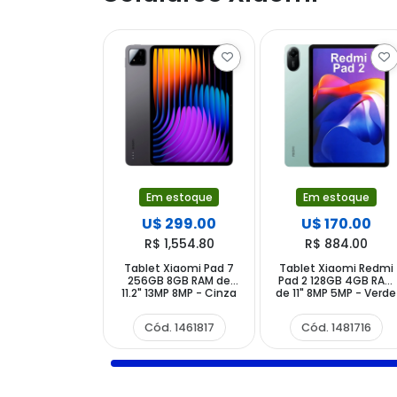
Em estoque
Em estoque
U$ 299.00
U$ 170.00
R$ 1,554.80
R$ 884.00
Tablet Xiaomi Pad 7
Tablet Xiaomi Redmi
256GB 8GB RAM de
Pad 2 128GB 4GB RAM
11.2" 13MP 8MP - Cinza
de 11" 8MP 5MP - Verde
Cód. 1461817
Cód. 1481716