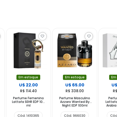
Em estoque
Em estoque
Em
U$ 22.00
U$ 65.00
U$
R$ 114.40
R$ 338.00
R$
Perfume Femenino
Perfume Masculino
Perf
Lattafa SEHR EDP 100
Azzaro Wanted By
Lattafa
ml
Night EDP 100ml
Arabia
Cód. 1410365
Cód. 966030
Cód