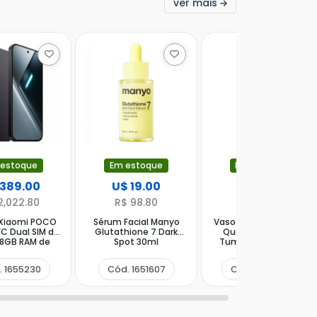
ver mais
 estoque
Em estoque
Em estoque
 389.00
U$ 19.00
U$ 42.00
2,022.80
R$ 98.80
R$ 218.40
 Xiaomi POCO
Sérum Facial Manyo
Vaso Térmico Stanley
FC Dual SIM de
Glutathione 7 Dark
Quencher Protour
 8GB RAM de
Spot 30ml
Tumbler de 591ml -
0+8MP 20MP -
Cornflower Admiral
(Global) (CJ
Blue
. 1655230
Cód. 1651607
Cód. 1658064
Slim)