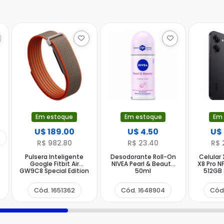
Em estoque
Em estoque
Em
U$ 189.00
U$ 4.50
U$
R$ 982.80
R$ 23.40
R$ 
Pulsera Inteligente
Desodorante Roll-On
Celular
Google Fitbit Air
NIVEA Pearl & Beauty
X8 Pro N
GW9C8 Special Edition
50ml
512GB
Stephen Curry con
6.59" 5
Bluetooth - Rye
Negro 
Cód. 1651362
Cód. 1648904
Cód