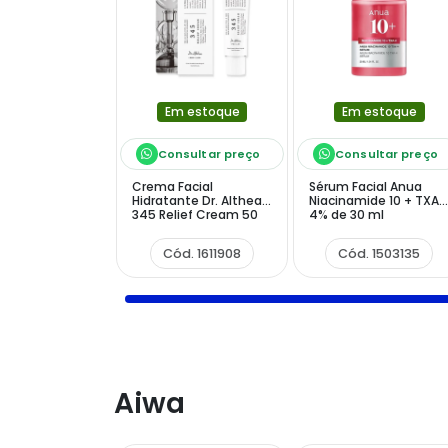
Em estoque
Em estoque
Consultar preço
Consultar preço
Crema Facial
Sérum Facial Anua
Hidratante Dr. Althea
Niacinamide 10 + TXA
345 Relief Cream 50
4% de 30 ml
ml
Cód. 1611908
Cód. 1503135
Aiwa