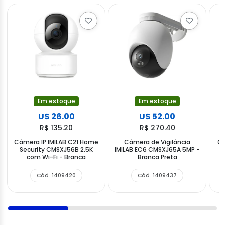
Em estoque
Em estoque
U$ 26.00
U$ 52.00
R$ 135.20
R$ 270.40
Câmera IP IMILAB C21 Home
Câmera de Vigilância
Câ
Security CMSXJ56B 2.5K
IMILAB EC6 CMSXJ65A 5MP -
C
com Wi-Fi - Branca
Branca Preta
Cód. 1409420
Cód. 1409437