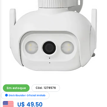
Em estoque
Cód.: 1278576
Distribuidor Oficial Imilab
U$ 49.50