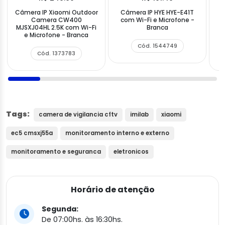
Câmera IP Xiaomi Outdoor
Câmera IP HYE HYE-E41T
Camera CW400
com Wi-Fi e Microfone -
MJSXJ04HL 2.5K com Wi-Fi
Branca
C
e Microfone - Branca
Cód. 1544749
Cód. 1373783
Tags:
camera de vigilancia cftv
imilab
xiaomi
ec5 cmsxj55a
monitoramento interno e externo
monitoramento e seguranca
eletronicos
Horário de atenção
Segunda:
De 07:00hs. às 16:30hs.