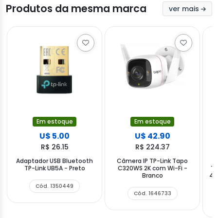
Produtos da mesma marca
ver mais
Em estoque
Em estoque
U$ 5.00
U$ 42.90
R$ 26.15
R$ 224.37
Adaptador USB Bluetooth
Câmera IP TP-Link Tapo
A
TP-Link UB5A - Preto
C320WS 2K com Wi-Fi -
TP
Branco
40
Cód. 1350449
Cód. 1646733