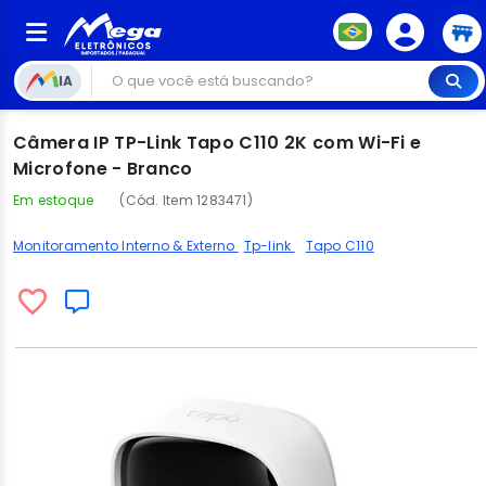
IA
Câmera IP TP-Link Tapo C110 2K com Wi-Fi e
Microfone - Branco
Em estoque
(Cód. Item 1283471)
Monitoramento Interno & Externo
Tp-link
Tapo C110