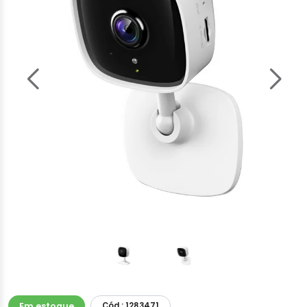
Em estoque
Cód.: 1283471