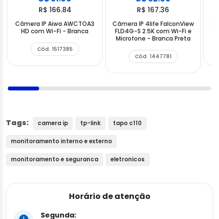
R$ 166.84
R$ 167.36
Câmera IP Aiwa AWCTOA3
Câmera IP 4life FalconView
C
HD com Wi-Fi - Branca
FLD4G-S 2.5K com Wi-Fi e
Microfone - Branca Preta
Cód. 1517385
Cód. 1447781
Tags:
camera ip
tp-link
tapo c110
monitoramento interno e externo
monitoramento e seguranca
eletronicos
Horário de atenção
Segunda: