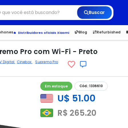
Buscar
6,050
5.20
1,900
1.
Veja os Lançamentos
tphones
Blog
Refurbished
Apple, Samsung e Outros
Distribuidores oficiais Xiaomi
remo Pro com Wi-Fi - Preto
V Digital
Cinebox
Supremo Pro
Em estoque
Cód.: 1336610
U$ 51.00
R$ 265.20