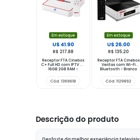
Em estoque
Em estoque
U$ 41.90
U$ 26.00
R$ 217.88
R$ 135.20
Receptor FTA Cinebox
Receptor FTA Cinebox
C+ Full HD com IPTV de
Veritas com Wi-Fi
16GB 2GB RAM -
Bluetooth - Branco
Branco Vermelho
Preto
Cód. 1369618
Cód. 1129892
Descrição do produto
Desfrute da melhor experiência televisi