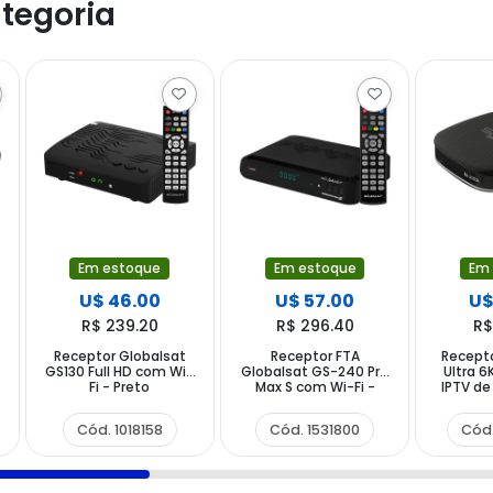
tegoria
Em estoque
Em estoque
Em
U$ 46.00
U$ 57.00
U$
R$ 239.20
R$ 296.40
R$
t
Receptor Globalsat
Receptor FTA
Recepto
GS130 Full HD com Wi-
Globalsat GS-240 Pro
Ultra 6
Fi - Preto
Max S com Wi-Fi -
IPTV d
Preto
4GB R
Cód. 1018158
Cód. 1531800
Cód