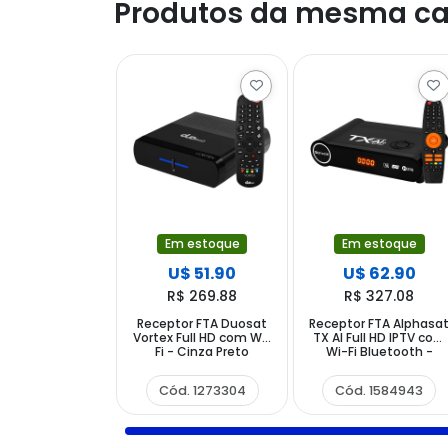
Produtos da mesma ca
Em estoque
Em estoque
U$ 51.90
U$ 62.90
R$ 269.88
R$ 327.08
Receptor FTA Duosat
Receptor FTA Alphasa
Vortex Full HD com Wi-
TX AI Full HD IPTV com
Fi - Cinza Preto
Wi-Fi Bluetooth -
Preto
Cód. 1273304
Cód. 1584943