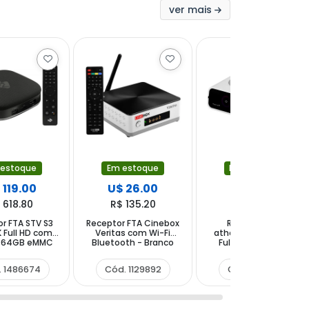
ver mais
 estoque
Em estoque
Em estoque
 119.00
U$ 26.00
U$ 56.00
 618.80
R$ 135.20
R$ 291.20
r FTA STV S3
Receptor FTA Cinebox
Receptor FTA
K Full HD com
Veritas com Wi-Fi
athomics Inspire Qi
e 64GB eMMC
Bluetooth - Branco
Full HD com Wi-Fi
AM - Preto
Preto
Recargas Qi - Branco
. 1486674
Cód. 1129892
Cód. 1153415