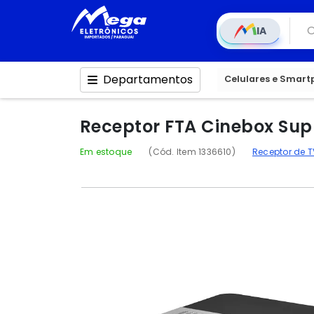
IA
Departamentos
Celulares e Smar
Receptor FTA Cinebox Sup
Em estoque
(Cód. Item 1336610)
Receptor de T