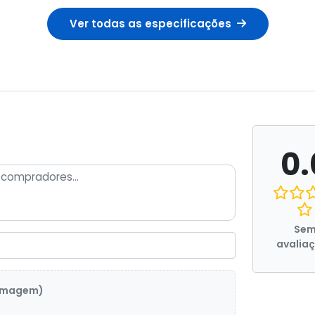
Ver todas as especificações
0.
Se
avalia
 imagem)