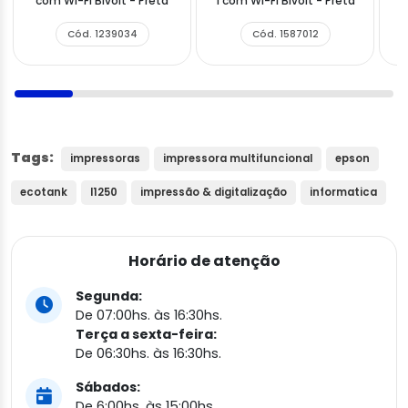
com Wi-Fi Bivolt - Preta
1 com Wi-Fi Bivolt - Preta
c
Cód. 1239034
Cód. 1587012
Tags:
impressoras
impressora multifuncional
epson
ecotank
l1250
impressão & digitalização
informatica
Horário de atenção
Segunda:
De 07:00hs. às 16:30hs.
Terça a sexta-feira:
De 06:30hs. às 16:30hs.
Sábados:
De 6:00hs. às 15:00hs.