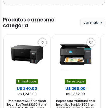
Produtos da mesma
ver mais
categoria
Em estoque
Em estoque
U$ 240.00
U$ 260.00
R$ 1,248.00
R$ 1,352.00
Impressora Multifuncional
Impressora Multifuncional
Epson EcoTank L3250 3 em 1
Epson EcoTank L4360 3 em
W