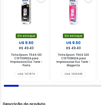
Em estoque
Em estoque
U$ 9.50
U$ 9.50
R$ 49.40
R$ 49.40
Tinta Epson T544 120
Tinta Epson T504 320
P
C13T00N12A para
C13T03N32A para
Impressora Eco Tank -
Impressoras Eco Tank -
Preta
Magenta
B
Cód. 1127874
Cód. 1333435
Descrição do produto