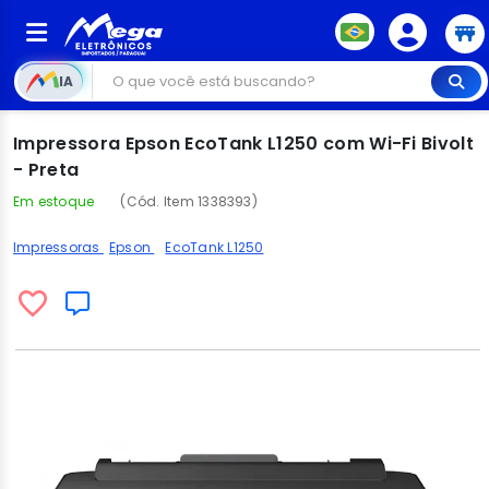
IA
Impressora Epson EcoTank L1250 com Wi-Fi Bivolt
- Preta
Em estoque
(Cód. Item 1338393)
Impressoras
Epson
EcoTank L1250