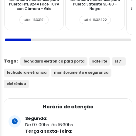
Puerta HYE 824A Face TUYA
Puerta Satellite SL-60 -
con Cámara - Gris
Negra
80
Cód. 1633191
Cód. 1632422
Tags:
fechadura eletronica para porta
satellite
sl 71
fechadura eletronica
monitoramento e seguranca
eletrônica
Horário de atenção
Segunda:
De 07:00hs. às 16:30hs.
Terça a sexta-feira: