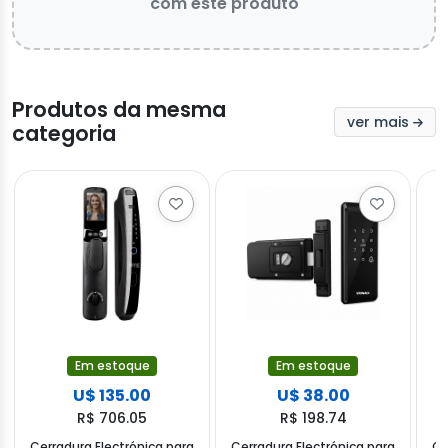
com este produto
Produtos da mesma
ver mais
categoria
Em estoque
Em estoque
U$ 135.00
U$ 38.00
R$ 706.05
R$ 198.74
Cerradura Electrónica para
Cerradura Electrónica para
Ce