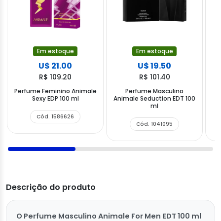
Em estoque
Em estoque
U$ 21.00
U$ 19.50
R$ 109.20
R$ 101.40
Perfume Feminino Animale
Perfume Masculino
Sexy EDP 100 ml
Animale Seduction EDT 100
A
ml
Cód. 1586626
Cód. 1041095
Descrição do produto
O Perfume Masculino Animale For Men EDT 100 ml