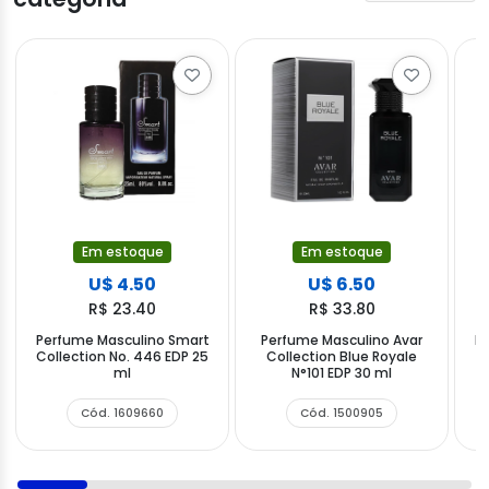
Em estoque
Em estoque
U$ 4.50
U$ 6.50
R$ 23.40
R$ 33.80
Perfume Masculino Smart
Perfume Masculino Avar
P
Collection No. 446 EDP 25
Collection Blue Royale
S
ml
N°101 EDP 30 ml
Cód. 1609660
Cód. 1500905