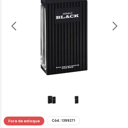
Cód.: 1399271
Fora de estoque