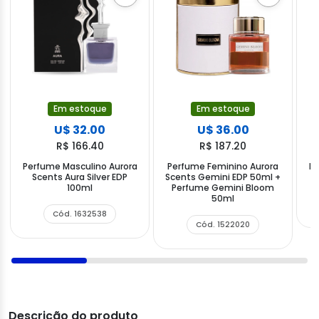
Em estoque
Em estoque
U$ 32.00
U$ 36.00
R$ 166.40
R$ 187.20
Perfume Masculino Aurora
Perfume Feminino Aurora
Pe
Scents Aura Silver EDP
Scents Gemini EDP 50ml +
Sc
100ml
Perfume Gemini Bloom
50ml
Cód. 1632538
Cód. 1522020
Descrição do produto