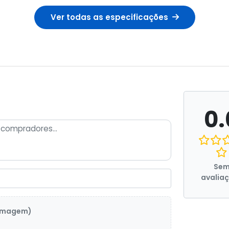
Ver todas as especificações
0.
Se
avalia
 imagem)