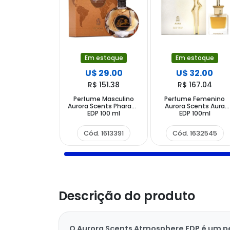
Em estoque
Em estoque
U$ 29.00
U$ 32.00
R$ 151.38
R$ 167.04
Perfume Masculino
Perfume Femenino
Aurora Scents Pharaoh
Aurora Scents Aura
EDP 100 ml
EDP 100ml
Cód. 1613391
Cód. 1632545
Descrição do produto
O Aurora Scents Atmosphere EDP é um per