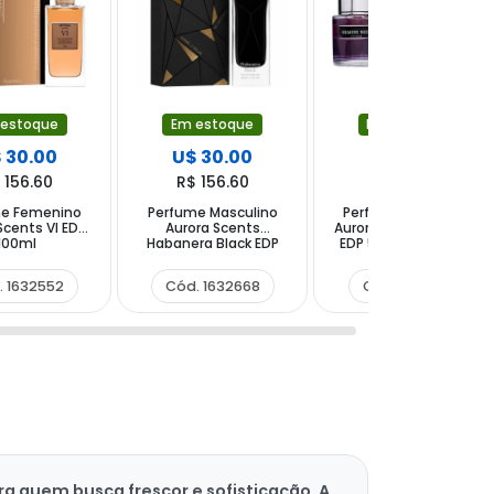
 estoque
Em estoque
Em estoque
 30.00
U$ 30.00
U$ 32.00
 156.60
R$ 156.60
R$ 167.04
me Femenino
Perfume Masculino
Perfume Masculino
Scents VI EDP
Aurora Scents
Aurora Scents Gemini
100ml
Habanera Black EDP
EDP 50ml + Perfume
80ml
Gemini Noir 50ml
. 1632552
Cód. 1632668
Cód. 1521979
a quem busca frescor e sofisticação. A