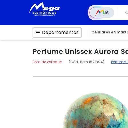
IA
Departamentos
Celulares e Smar
Perfume Unissex Aurora S
Fora de estoque
(Cód. Item 1521894)
Perfume 