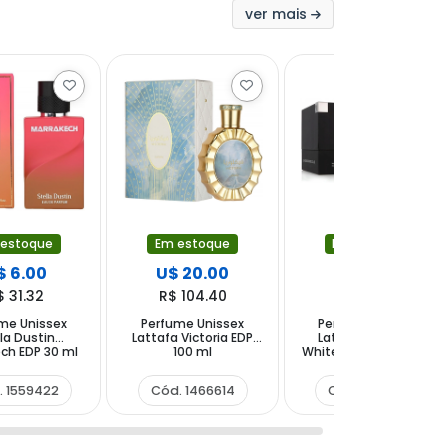
ver mais
 estoque
Em estoque
Em estoque
$ 6.00
U$ 20.00
U$ 10.50
$ 31.32
R$ 104.40
R$ 54.81
me Unissex
Perfume Unissex
Perfume Unissex
lla Dustin
Lattafa Victoria EDP
Lattafa 24 Carat
ch EDP 30 ml
100 ml
White Gold EDP 100 ml
. 1559422
Cód. 1466614
Cód. 1515428