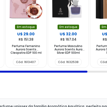
Em estoque
Em estoque
Em
U$ 29.00
U$ 32.00
U$
R$ 151.38
R$ 167.04
R$
Perfume Femenino
Perfume Masculino
Perfu
Aurora Scents
Aurora Scents Aura
Aurora 
Cleopatra EDP 100 ml
Silver EDP 100ml
Cód. 1613407
Cód. 1632538
Cód
fume unissex da família Aromática Aquática, perfeito par