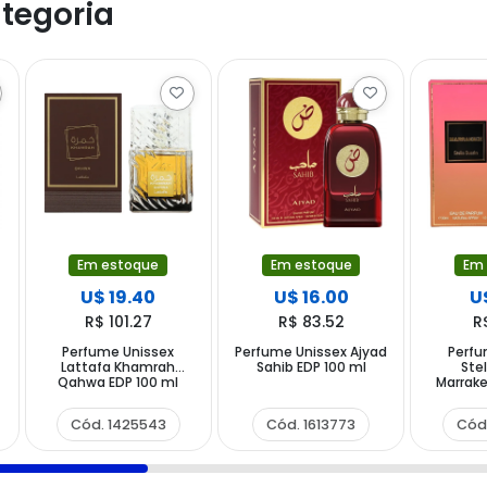
tegoria
Em estoque
Em estoque
Em
U$ 19.40
U$ 16.00
U
R$ 101.27
R$ 83.52
R
Perfume Unissex
Perfume Unissex Ajyad
Perfu
Lattafa Khamrah
Sahib EDP 100 ml
Ste
Qahwa EDP 100 ml
Marrake
Cód. 1425543
Cód. 1613773
Cód