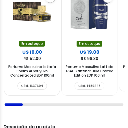
Em estoque
Em estoque
U$ 10.00
U$ 19.00
R$ 52.00
R$ 98.80
Perfume Masculino Lattafa
Perfume Masculino Lattafa
Pe
Sheikh Al Shuyukh
ASAD Zanzibar Blue Limited
A
Concentrated EDP 100ml
Edition EDP 100 ml
Cód. 1637694
Cód. 1489248
Descrição do produto