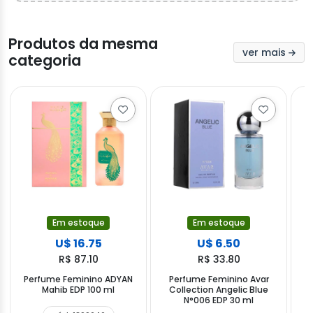
Produtos da mesma
ver mais
categoria
Em estoque
Em estoque
U$ 16.75
U$ 6.50
R$ 87.10
R$ 33.80
Perfume Feminino ADYAN
Perfume Feminino Avar
P
Mahib EDP 100 ml
Collection Angelic Blue
N°006 EDP 30 ml