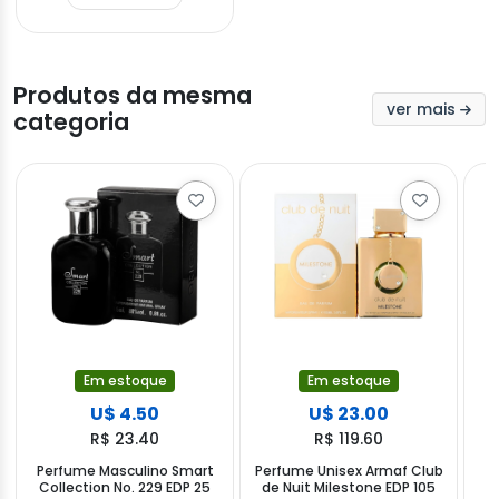
Produtos da mesma
ver mais
categoria
Em estoque
Em estoque
U$ 4.50
U$ 23.00
R$ 23.40
R$ 119.60
Perfume Masculino Smart
Perfume Unisex Armaf Club
P
Collection No. 229 EDP 25
de Nuit Milestone EDP 105
R