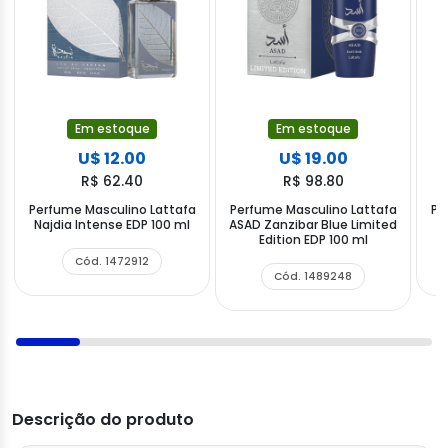
Em estoque
Em estoque
U$ 12.00
U$ 19.00
R$ 62.40
R$ 98.80
Perfume Masculino Lattafa
Perfume Masculino Lattafa
Pe
Najdia Intense EDP 100 ml
ASAD Zanzibar Blue Limited
Edition EDP 100 ml
Cód. 1472912
Cód. 1489248
Descrição do produto