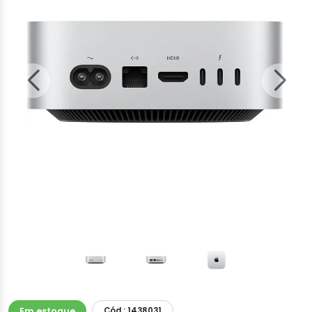
Em estoque
Cód.: 1438031