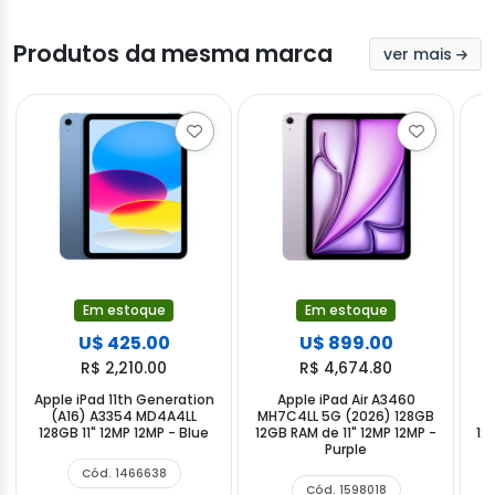
Produtos da mesma marca
ver mais
Em estoque
Em estoque
U$ 425.00
U$ 899.00
R$ 2,210.00
R$ 4,674.80
Apple iPad 11th Generation
Apple iPad Air A3460
(A16) A3354 MD4A4LL
MH7C4LL 5G (2026) 128GB
128GB 11" 12MP 12MP - Blue
12GB RAM de 11" 12MP 12MP -
12
Purple
Cód. 1466638
Cód. 1598018