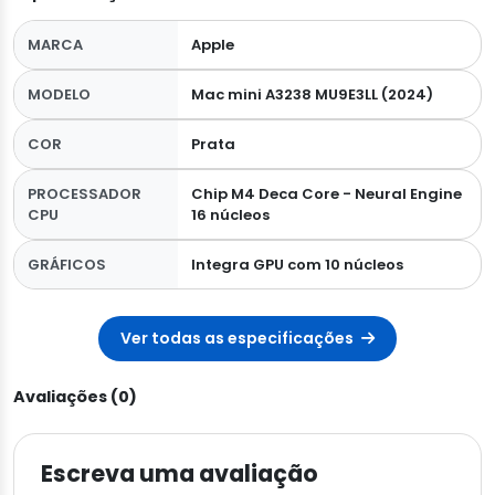
MARCA
Apple
MODELO
Mac mini A3238 MU9E3LL (2024)
COR
Prata
PROCESSADOR
Chip M4 Deca Core - Neural Engine
CPU
16 núcleos
GRÁFICOS
Integra GPU com 10 núcleos
Ver todas as especificações
Avaliações (0)
Escreva uma avaliação