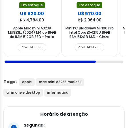
Em estoque
Em estoque
U$ 920.00
U$ 570.00
R$ 4,784.00
R$ 2,964.00
Apple Mac mini A3238
Mini PC Blackview MP100 Pro
Mi
MU9E3LL (2024) M4 de 16GB
Intel Core i3-1215U 16GB
In
de RAM 512GB SSD - Prata
RAM 512GB SSD - Cinza
Cód. 1438031
Cód. 1494785
Tags:
apple
mac mini a3238 mu9e3ll
all in one e desktop
informatica
Horário de atenção
Segunda: