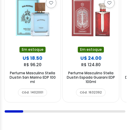
Em estoque
Em estoque
U$ 18.50
U$ 24.00
R$ 96.20
R$ 124.80
Perfume Masculino Stella
Perfume Masculino Stella
P
Dustin San Marino EDP 100
Dustin Espada Guarani EDP
Du
ml
100ml
Cód. 1402001
Cód. 1632392