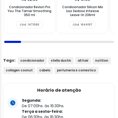
Condicionador Revlon Pro
Condicionador Silicon Mix
C
You The Tamer Smoothing
Liso Sedoso Intesive
D
350 ml
Leave-In 236ml
2
Cód. 1471090
Cód. 1644197
Tags:
condicionador
stella dustin
all hair
nutition
collagen coonut
cabelo
perfumeria e comestico
Horário de atenção
Segunda:
De 07:00hs. às 16:30hs.
Terça a sexta-feira:
De 06:30hs. às 16:30hs.