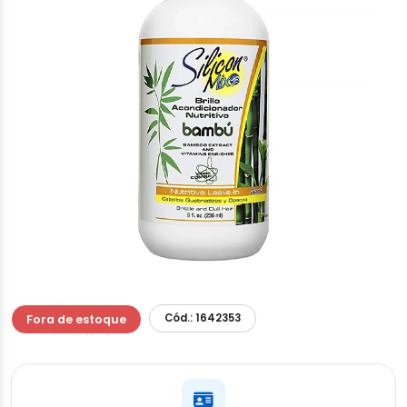
Cód.: 1642353
Fora de estoque