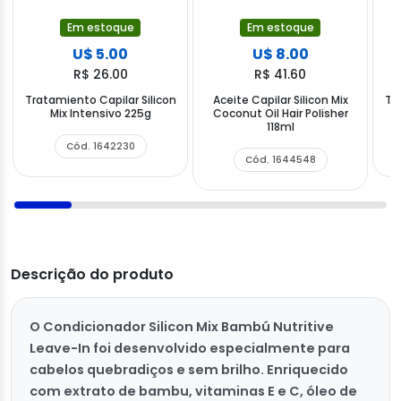
Em estoque
Em estoque
U$ 5.00
U$ 8.00
R$ 26.00
R$ 41.60
Tratamiento Capilar Silicon
Aceite Capilar Silicon Mix
Tr
Mix Intensivo 225g
Coconut Oil Hair Polisher
118ml
Cód. 1642230
Cód. 1644548
Descrição do produto
O Condicionador Silicon Mix Bambú Nutritive
Leave-In foi desenvolvido especialmente para
cabelos quebradiços e sem brilho. Enriquecido
com extrato de bambu, vitaminas E e C, óleo de