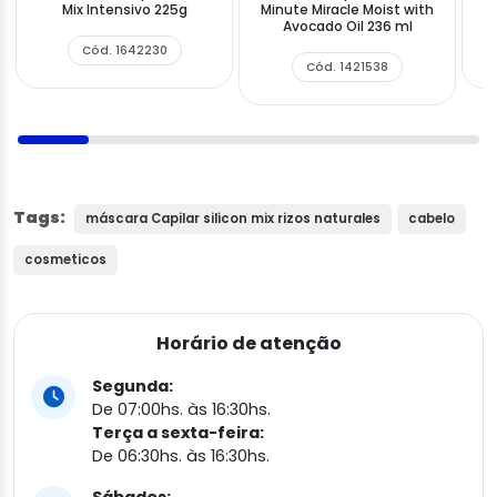
Mix Intensivo 225g
Minute Miracle Moist with
S
Avocado Oil 236 ml
Cód. 1642230
Cód. 1421538
Tags:
máscara Capilar silicon mix rizos naturales
cabelo
cosmeticos
Horário de atenção
Segunda:
De 07:00hs. às 16:30hs.
Terça a sexta-feira:
De 06:30hs. às 16:30hs.