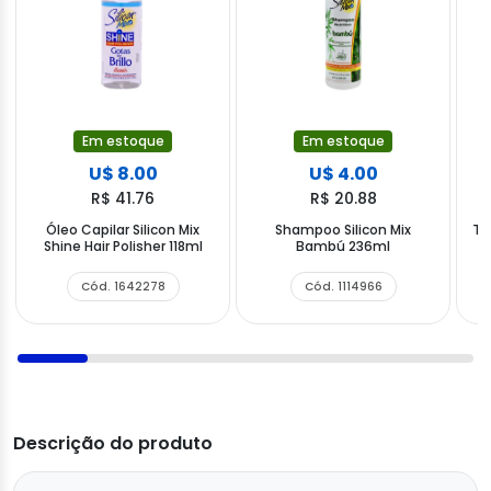
Em estoque
Em estoque
U$ 8.00
U$ 4.00
R$ 41.76
R$ 20.88
Óleo Capilar Silicon Mix
Shampoo Silicon Mix
Tr
Shine Hair Polisher 118ml
Bambú 236ml
Cód. 1642278
Cód. 1114966
Descrição do produto