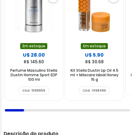
Em estoque
Em estoque
U$ 28.00
U$ 5.90
R$ 145.60
R$ 30.68
Perfume Masculino Stella
Kit Stella Dustin Lip Oil 4.5
P
Dustin Homme Sport EDP
ml + Máscara labial Honey
Du
100 ml
15 g
Cód. 1588859
Cód. 1498486
Descrição do produto