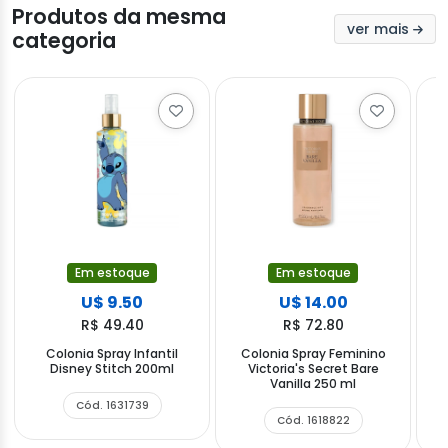
Produtos da mesma
ver mais
categoria
Em estoque
Em estoque
U$ 9.50
U$ 14.00
R$ 49.40
R$ 72.80
Colonia Spray Infantil
Colonia Spray Feminino
Disney Stitch 200ml
Victoria's Secret Bare
V
Vanilla 250 ml
Cód. 1631739
Cód. 1618822