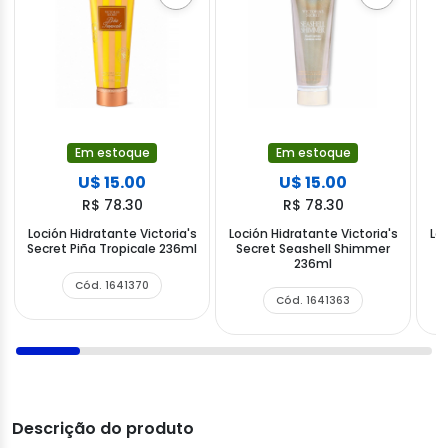
Em estoque
Em estoque
U$ 15.00
U$ 15.00
R$ 78.30
R$ 78.30
Loción Hidratante Victoria's
Loción Hidratante Victoria's
Loc
Secret Piña Tropicale 236ml
Secret Seashell Shimmer
236ml
Cód. 1641370
Cód. 1641363
Descrição do produto