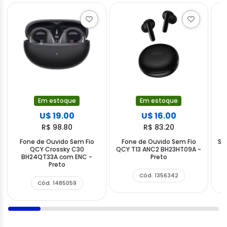
Em estoque
Em estoque
U$ 19.00
U$ 16.00
R$ 98.80
R$ 83.20
Fone de Ouvido Sem Fio
Fone de Ouvido Sem Fio
Sp
QCY Crossky C30
QCY T13 ANC2 BH23HT09A -
4
BH24QT33A com ENC -
Preto
Preto
Cód. 1356342
Cód. 1485059