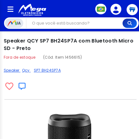
IA
Speaker QCY SP7 BH24SP7A com Bluetooth Micro
SD - Preto
Fora de estoque
(Cód. Item 1456615)
Speaker
Qcy
SP7 BH24SP7A