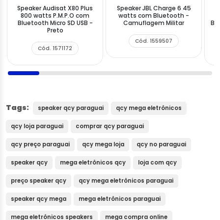
Speaker Audisat X80 Plus
Speaker JBL Charge 6 45
800 watts P.M.P.O com
watts com Bluetooth -
X
Bluetooth Micro SD USB -
Camuflagem Militar
Blu
Preto
Cód. 1559507
Cód. 1571172
Tags:
speaker qcy paraguai
qcy mega eletrônicos
qcy loja paraguai
comprar qcy paraguai
qcy preço paraguai
qcy mega loja
qcy no paraguai
speaker qcy
mega eletrônicos qcy
loja com qcy
preço speaker qcy
qcy mega eletrônicos paraguai
speaker qcy mega
mega eletrônicos paraguai
mega eletrônicos speakers
mega compra online