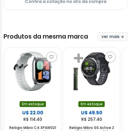
Confira a cotação no ato da compra
Produtos da mesma marca
ver mais
Em estoque
Em estoque
U$ 22.00
U$ 49.50
R$ 114.40
R$ 257.40
Relógio Mibro C4 XPAW021
Relógio Mibro GS Active 2
F