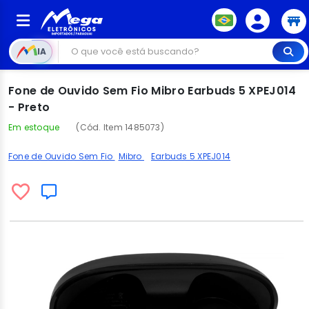
IA
Fone de Ouvido Sem Fio Mibro Earbuds 5 XPEJ014
- Preto
Em estoque
(Cód. Item 1485073)
Fone de Ouvido Sem Fio
Mibro
Earbuds 5 XPEJ014