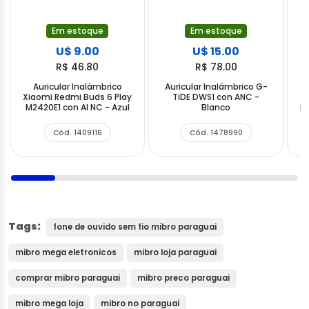
Em estoque
Em estoque
U$ 9.00
U$ 15.00
R$ 46.80
R$ 78.00
Auricular Inalámbrico
Auricular Inalámbrico G-
Xiaomi Redmi Buds 6 Play
TiDE DWS1 con ANC -
A
M2420E1 con AI NC - Azul
Blanco
Ne
Cód. 1409116
Cód. 1478990
Tags:
fone de ouvido sem fio mibro paraguai
mibro mega eletronicos
mibro loja paraguai
comprar mibro paraguai
mibro preco paraguai
mibro mega loja
mibro no paraguai