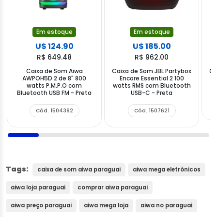
Em estoque
Em estoque
U$ 124.90
U$ 185.00
R$ 649.48
R$ 962.00
Caixa de Som Aiwa
Caixa de Som JBL Partybox
Ca
AWPOH5D 2 de 8" 800
Encore Essential 2 100
watts P.M.P.O com
watts RMS com Bluetooth
Bluetooth USB FM - Preta
USB-C - Preta
Cód. 1504392
Cód. 1507621
Tags:
caixa de som aiwa paraguai
aiwa mega eletrônicos
aiwa loja paraguai
comprar aiwa paraguai
aiwa preço paraguai
aiwa mega loja
aiwa no paraguai