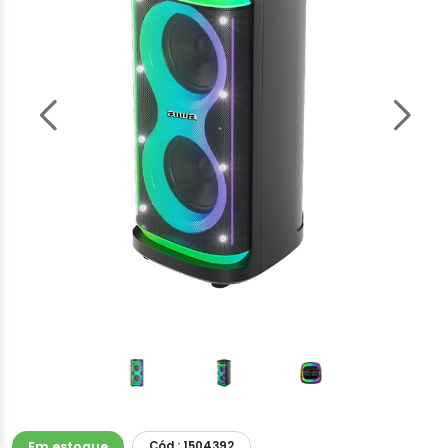
Em estoque
Cód.: 1504392