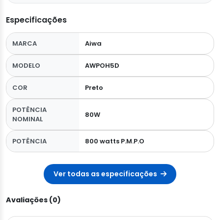
Especificações
MARCA
Aiwa
MODELO
AWPOH5D
COR
Preto
POTÊNCIA
80W
NOMINAL
POTÊNCIA
800 watts P.M.P.O
Ver todas as especificações
Avaliações (0)