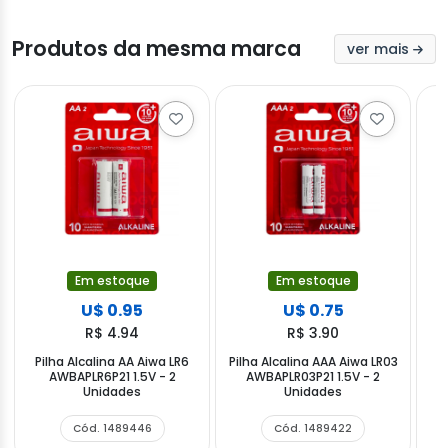
Produtos da mesma marca
ver mais
Em estoque
Em estoque
U$ 0.95
U$ 0.75
R$ 4.94
R$ 3.90
Pilha Alcalina AA Aiwa LR6
Pilha Alcalina AAA Aiwa LR03
AWBAPLR6P21 1.5V - 2
AWBAPLR03P21 1.5V - 2
A
Unidades
Unidades
Cód. 1489446
Cód. 1489422