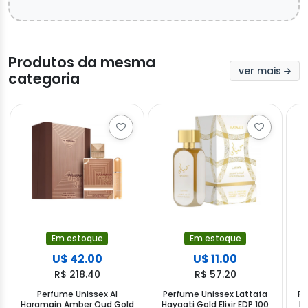
Produtos da mesma
ver mais
categoria
Em estoque
Em estoque
U$ 42.00
U$ 11.00
R$ 218.40
R$ 57.20
Perfume Unissex Al
Perfume Unissex Lattafa
Pe
Haramain Amber Oud Gold
Hayaati Gold Elixir EDP 100
M