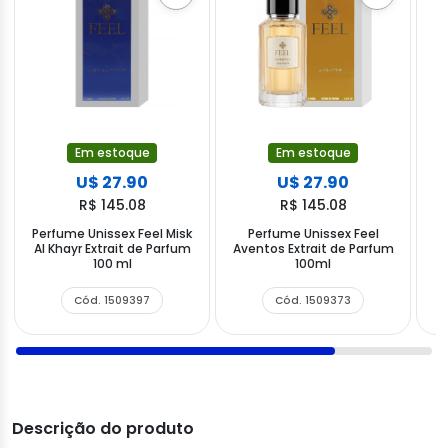
Em estoque
Em estoque
U$ 27.90
U$ 27.90
R$ 145.08
R$ 145.08
Perfume Unissex Feel Misk
Perfume Unissex Feel
Al Khayr Extrait de Parfum
Aventos Extrait de Parfum
B
100 ml
100ml
Cód. 1509397
Cód. 1509373
Descrição do produto