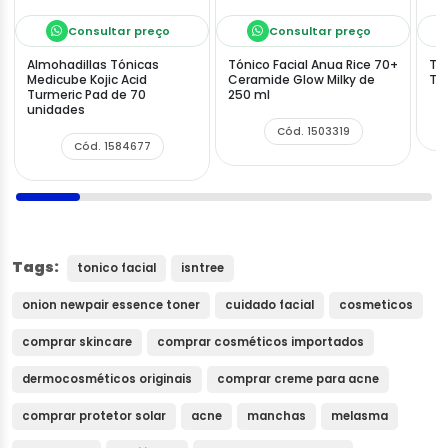
Consultar preço
Consultar preço
Almohadillas Tónicas
Tónico Facial Anua Rice 70+
Tó
Medicube Kojic Acid
Ceramide Glow Milky de
Ton
Turmeric Pad de 70
250 ml
unidades
Cód. 1503319
Cód. 1584677
Tags:
tonico facial
isntree
onion newpair essence toner
cuidado facial
cosmeticos
comprar skincare
comprar cosméticos importados
dermocosméticos originais
comprar creme para acne
comprar protetor solar
acne
manchas
melasma