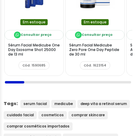
Em estoque
Em estoque
Consultar preço
Consultar preço
Sérum Facial Medicube One
Sérum Facial Medicube
Sé
Day Exosome Shot 25000
Zero Pore One Day Peptide
AG
de 13 ml
de 30 ml
de
Cód. 1590685
Cód. 1623154
Tags:
serum facial
medicube
deep vita a retinol serum
cuidado facial
cosmeticos
comprar skincare
comprar cosméticos importados