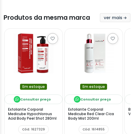
Produtos da mesma marca
ver mais
Em estoque
Em estoque
Consultar preço
Consultar preço
Exfoliante Corporal
Exfoliante Corporal
Bo
Medicube Hypochlorous
Medicube Red Clear Cica
Van
Acid Body Peel Shot 280ml
Body Mist 200ml
Cód. 1627329
Cód. 1614855