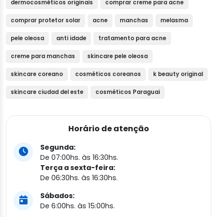
dermocosméticos originais
comprar creme para acne
comprar protetor solar
acne
manchas
melasma
pele oleosa
anti idade
tratamento para acne
creme para manchas
skincare pele oleosa
skincare coreano
cosméticos coreanos
k beauty original
skincare ciudad del este
cosméticos Paraguai
Horário de atenção
Segunda:
De 07:00hs. às 16:30hs.
Terça a sexta-feira:
De 06:30hs. às 16:30hs.
Sábados:
De 6:00hs. às 15:00hs.