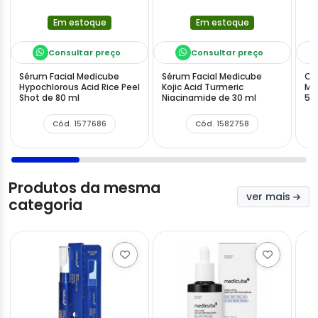
Em estoque
Em estoque
Consultar preço
Consultar preço
Sérum Facial Medicube
Sérum Facial Medicube
Cr
Hypochlorous Acid Rice Peel
Kojic Acid Turmeric
Me
Shot de 80 ml
Niacinamide de 30 ml
50
Cód. 1577686
Cód. 1582758
Produtos da mesma
ver mais
categoria