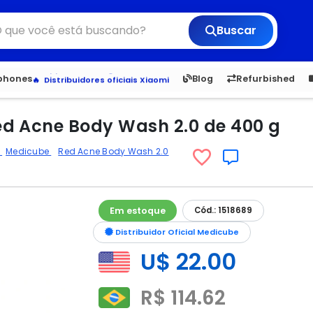
Buscar
6,050
5.21
1,900
1.0
tphones
Blog
Refurbished
Veja os Lançamentos
Apple, Samsung e Outros
Distribuidores oficiais Xiaomi
d Acne Body Wash 2.0 de 400 g
o
Medicube
Red Acne Body Wash 2.0
Em estoque
Cód.: 1518689
Distribuidor Oficial Medicube
U$ 22.00
R$ 114.62