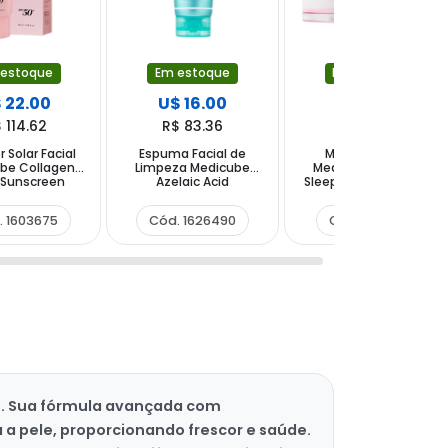
 estoque
Em estoque
Em estoque
 22.00
U$ 16.00
U$ 12.00
 114.62
R$ 83.36
R$ 62.52
r Solar Facial
Espuma Facial de
Máscara Labial
be Collagen
Limpeza Medicube
Medicube PDRN Lip
 Sunscreen
Azelaic Acid
Sleeping Mask de 10 g
50+ 50ml
Niacinamide Deep
120g
. 1603675
Cód. 1626490
Cód. 1518535
ne. Sua fórmula avançada com
a a pele, proporcionando frescor e saúde.