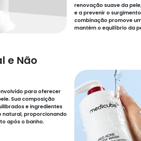
renovação suave da pele,
e a prevenir o surgiment
combinação promove uma
mantém o equilíbrio da pe
l e Não
envolvido para oferecer
 pele. Sua composição
librados e ingredientes
 natural, proporcionando
to após o banho.