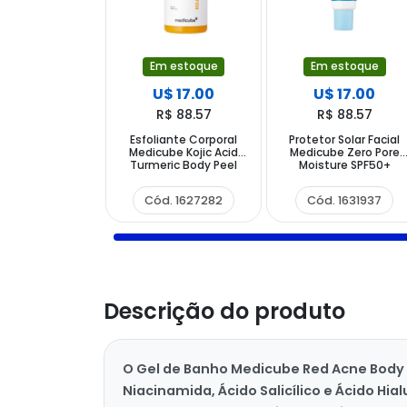
Em estoque
Em estoque
U$ 17.00
U$ 17.00
R$ 88.57
R$ 88.57
Esfoliante Corporal
Protetor Solar Facial
Medicube Kojic Acid
Medicube Zero Pore
Turmeric Body Peel
Moisture SPF50+
Shot 280ml
PA++++ 50ml
Cód. 1627282
Cód. 1631937
Descrição do produto
O Gel de Banho Medicube Red Acne Body 
Niacinamida, Ácido Salicílico e Ácido Hi