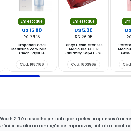
Em estoque
Em estoque
Em
U$ 15.00
U$ 5.00
U$
R$ 78.15
R$ 26.05
R$
Limpador Facial
Lenço Desinfetantes
Proteto
Medicube Zero Pore SA
Medicube AGE-R
Medicu
Clear Capsule
Sanitizing Wipes - 30
Glow
Cleansing Foam de
Unidades
SPF
120g (CX Feia)
Cód. 1657166
Cód. 1603965
Cód
Wash 2.0 é a escolha perfeita para peles propensas à ac
alurônico auxilia na remoção de impurezas, hidrata e acalm