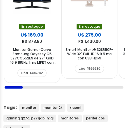
Em estoque
Em estoque
U$ 169.00
U$ 275.00
R$ 878.80
R$ 1,430.00
Monitor Gamer Curvo
Smart Monitor LG 32SR50F-
Mo
Samsung Odyssey G5
W de 32" Full HD 16:9 5 ms
31
S27CG552EN de 27" QHD
con USB HDMI
16:9 165Hz 1 ms MPRT con
DisplayPort HDMI
Cód. 1599930
Cód. 1396782
Tags:
monitor
monitor 2k
xiaomi
gaming g27qi p27qdb-rggl
monitores
perifericos