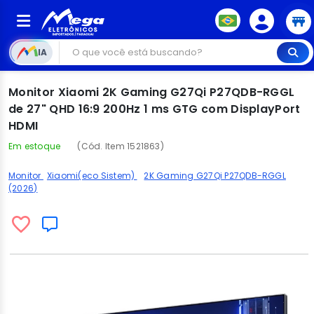
IA
Monitor Xiaomi 2K Gaming G27Qi P27QDB-RGGL
de 27" QHD 16:9 200Hz 1 ms GTG com DisplayPort
HDMI
Em estoque
(Cód. Item 1521863)
Monitor
Xiaomi(eco Sistem)
2K Gaming G27Qi P27QDB-RGGL
(2026)