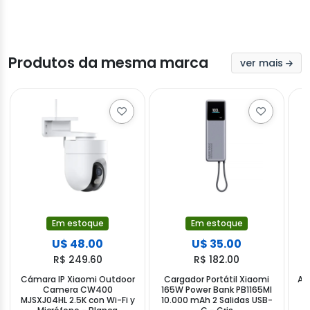
Produtos da mesma marca
ver mais
Em estoque
Em estoque
U$ 48.00
U$ 35.00
R$ 249.60
R$ 182.00
Cámara IP Xiaomi Outdoor
Cargador Portátil Xiaomi
Af
Camera CW400
165W Power Bank PB1165MI
MJSXJ04HL 2.5K con Wi-Fi y
10.000 mAh 2 Salidas USB-
R