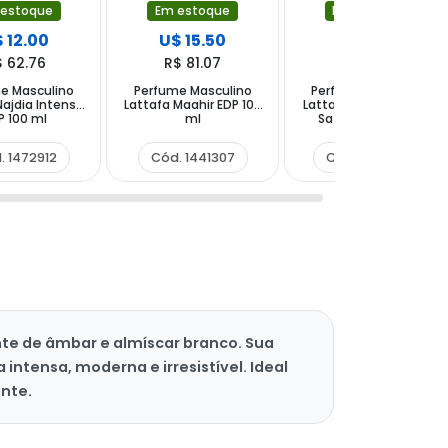
 estoque
Em estoque
Em estoque
 12.00
U$ 15.50
U$ 24.50
$ 62.76
R$ 81.07
R$ 128.14
e Masculino
Perfume Masculino
Perfume Masculino
Najdia Intense
Lattafa Maahir EDP 100
Lattafa Niche Emarati
P 100 ml
ml
Safeer EDP 100ml
. 1472912
Cód. 1441307
Cód. 1637946
te de âmbar e almíscar branco. Sua
ntensa, moderna e irresistível. Ideal
nte.