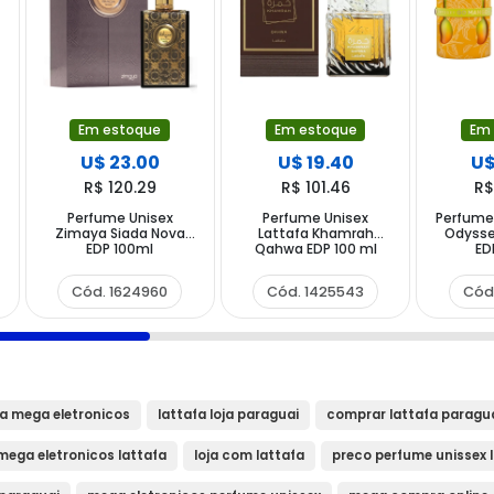
Em estoque
Em estoque
Em
U$ 23.00
U$ 19.40
U$
R$ 120.29
R$ 101.46
R$
Perfume Unisex
Perfume Unisex
Perfume
Zimaya Siada Nova
Lattafa Khamrah
Odyss
EDP 100ml
Qahwa EDP 100 ml
ED
Cód. 1624960
Cód. 1425543
Cód
fa mega eletronicos
lattafa loja paraguai
comprar lattafa paragu
mega eletronicos lattafa
loja com lattafa
preco perfume unissex 