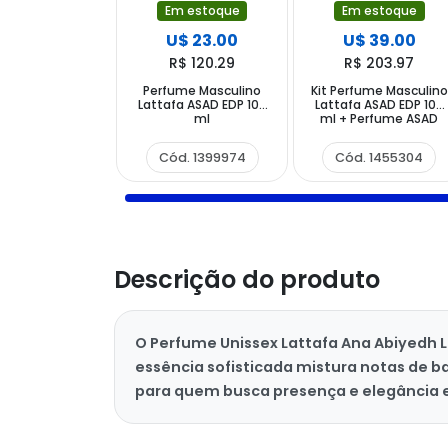
Em estoque
Em estoque
U$ 23.00
U$ 39.00
R$ 120.29
R$ 203.97
Perfume Masculino
Kit Perfume Masculino
Lattafa ASAD EDP 100
Lattafa ASAD EDP 100
ml
ml + Perfume ASAD
Zanzibar EDP 100ml
Cód. 1399974
Cód. 1455304
Descrição do produto
O Perfume Unissex Lattafa Ana Abiyedh 
essência sofisticada mistura notas de b
para quem busca presença e elegância 