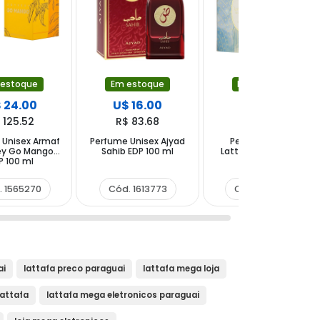
 estoque
Em estoque
Em estoque
 24.00
U$ 16.00
U$ 20.00
 125.52
R$ 83.68
R$ 104.60
 Unisex Armaf
Perfume Unisex Ajyad
Perfume Unisex
ey Go Mango
Sahib EDP 100 ml
Lattafa Victoria EDP
P 100 ml
100 ml
. 1565270
Cód. 1613773
Cód. 1466614
ai
lattafa preco paraguai
lattafa mega loja
lattafa
lattafa mega eletronicos paraguai