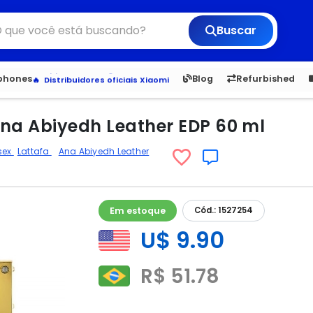
Buscar
6,050
5.23
1,900
1.
tphones
Blog
Refurbished
Veja os Lançamentos
Apple, Samsung e Outros
Distribuidores oficiais Xiaomi
Ana Abiyedh Leather EDP 60 ml
sex
Lattafa
Ana Abiyedh Leather
Em estoque
Cód.: 1527254
U$ 9.90
R$ 51.78