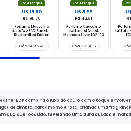
Em estoque
Em estoque
Em
U$ 18.50
U$ 8.95
U$
R$ 96.76
R$ 46.81
R
Perfume Masculino
Perfume Masculino
Perfum
Lattafa ASAD Zanzibar
Lattafa Al Dur Al
Lattafa 
Blue Limited Edition
Maknoon Silver EDP 100
ED
EDP 100 ml
ml
Cód. 1489248
Cód. 1515435
Cód
Leather EDP combina o luxo do couro com o toque envolven
agas de zimbro, cardamomo e rosa, criando uma fragrância i
em qualquer ocasião, revelando uma aura ousada e marca