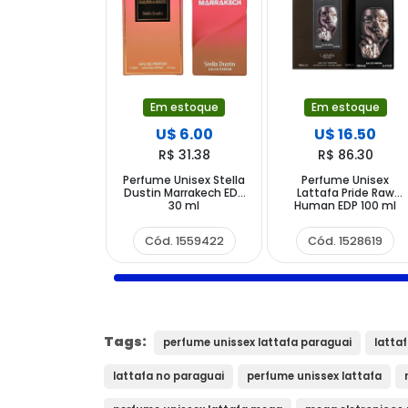
Em estoque
Em estoque
U$ 6.00
U$ 16.50
R$ 31.38
R$ 86.30
Perfume Unisex Stella
Perfume Unisex
Dustin Marrakech EDP
Lattafa Pride Raw
30 ml
Human EDP 100 ml
Cód. 1559422
Cód. 1528619
Tags:
perfume unissex lattafa paraguai
latta
lattafa no paraguai
perfume unissex lattafa