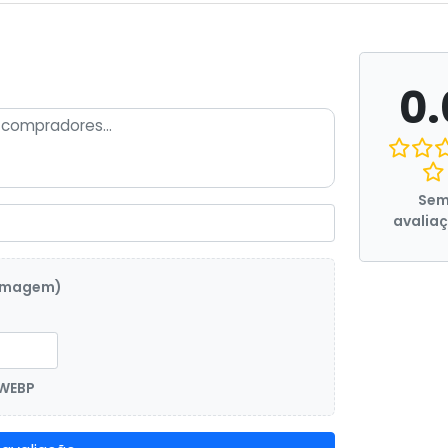
0.
Se
avalia
 imagem)
 WEBP