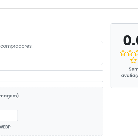
0.
Se
avalia
 imagem)
 WEBP