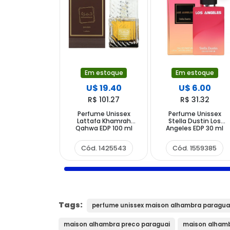
Em estoque
Em estoque
U$ 19.40
U$ 6.00
R$ 101.27
R$ 31.32
Perfume Unissex
Perfume Unissex
Lattafa Khamrah
Stella Dustin Los
Qahwa EDP 100 ml
Angeles EDP 30 ml
Cód. 1425543
Cód. 1559385
Tags:
perfume unissex maison alhambra paragua
maison alhambra preco paraguai
maison alhamb