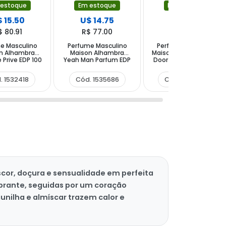
 estoque
Em estoque
Em estoque
 15.50
U$ 14.75
U$ 12.00
$ 80.91
R$ 77.00
R$ 62.64
e Masculino
Perfume Masculino
Perfume Masculino
n Alhambra
Maison Alhambra
Maison Alhambra Dark
e Prive EDP 100
Yeah Man Parfum EDP
Door Sport EDP 100 ml
ml
100 ml
. 1532418
Cód. 1535686
Cód. 1528404
cor, doçura e sensualidade em perfeita
brante, seguidas por um coração
unilha e almíscar trazem calor e