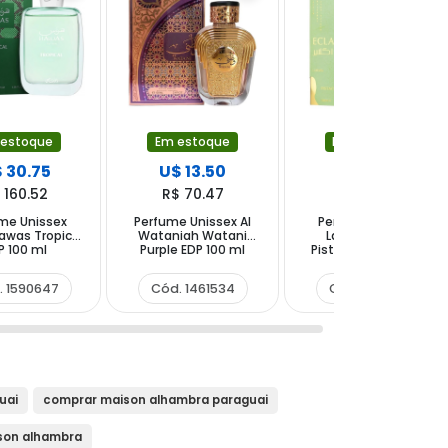
 estoque
Em estoque
Em estoque
 30.75
U$ 13.50
U$ 19.90
 160.52
R$ 70.47
R$ 103.88
me Unissex
Perfume Unissex Al
Perfume Unissex
awas Tropical
Wataniah Watani
Lattafa Eclaire
P 100 ml
Purple EDP 100 ml
Pistache EDP 100ml
. 1590647
Cód. 1461534
Cód. 1521023
uai
comprar maison alhambra paraguai
son alhambra