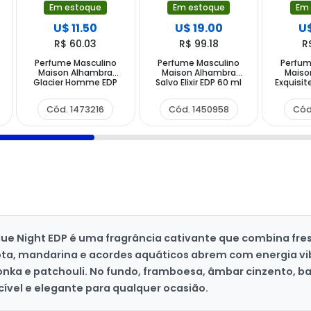
Em estoque
Em estoque
Em
U$ 11.50
U$ 19.00
U$
R$ 60.03
R$ 99.18
R
Perfume Masculino
Perfume Masculino
Perfum
Maison Alhambra
Maison Alhambra
Maiso
Glacier Homme EDP
Salvo Elixir EDP 60 ml
Exquisit
100 ml
Cód. 1473216
Cód. 1450958
Cód
e Night EDP é uma fragrância cativante que combina fres
ta, mandarina e acordes aquáticos abrem com energia vi
nka e patchouli. No fundo, framboesa, âmbar cinzento, ba
ível e elegante para qualquer ocasião.