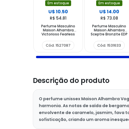
Em estoque
Em estoque
U$ 10.50
U$ 14.00
R$ 54.81
R$ 73.08
Perfume Masculino
Perfume Masculino
Maison Alhambra
Maison Alhambra
Victorioso Fearless
Sceptre Bronzite EDP
EDP 100 ml
100 ml
Cód. 1527087
Cód. 1531633
Descrição do produto
O perfume unissex Maison Alhambra Vogu
harmonia. As notas de saída de bergamo
envolvente de caramelo, jasmim, fava to
sofisticação, criando um aroma inesquec