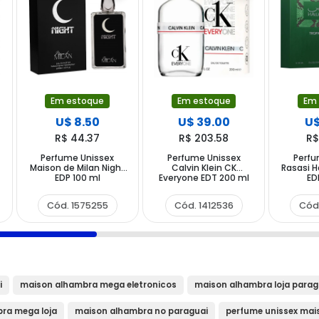
Em estoque
Em estoque
Em
U$ 8.50
U$ 39.00
U$
R$ 44.37
R$ 203.58
R$
Perfume Unissex
Perfume Unissex
Perfu
Maison de Milan Night
Calvin Klein CK
Rasasi H
EDP 100 ml
Everyone EDT 200 ml
ED
Cód. 1575255
Cód. 1412536
Cód
i
maison alhambra mega eletronicos
maison alhambra loja parag
ra mega loja
maison alhambra no paraguai
perfume unissex mai