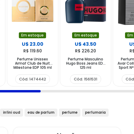
Em estoque
Em estoque
Em
U$ 23.00
U$ 43.50
U
R$ 119.60
R$ 226.20
R
Perfume Unissex
Perfume Masculino
Perfum
Armaf Club de Nuit
Hugo Boss Jeans EDT
Avar Col
Milestone EDP 105 ml
125 ml
Sport N°
Cód. 1474442
Cód. 1561531
Cód
infini oud
eau de parfum
perfume
perfumaria