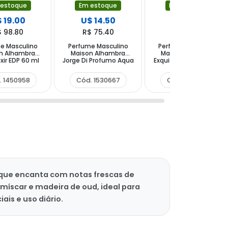
 estoque
Em estoque
Em estoque
 19.00
U$ 14.50
U$ 15.50
$ 98.80
R$ 75.40
R$ 80.60
e Masculino
Perfume Masculino
Perfume Masculino
n Alhambra
Maison Alhambra
Maison Alhambra
ixir EDP 60 ml
Jorge Di Profumo Aqua
Exquisite Prive EDP 100
EDP 100 ml
ml
. 1450958
Cód. 1530667
Cód. 1532418
 que encanta com notas frescas de
míscar e madeira de oud, ideal para
is e uso diário.