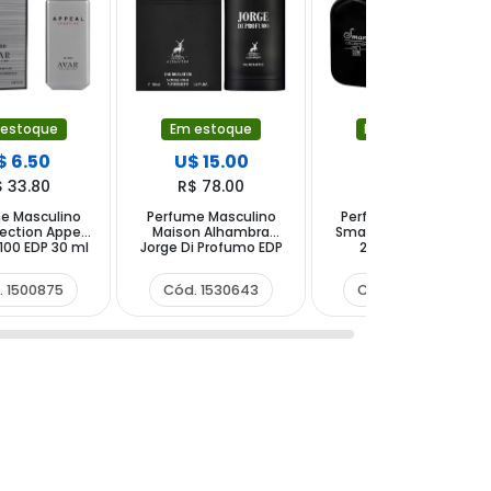
 estoque
Em estoque
Em estoque
$ 6.50
U$ 15.00
U$ 4.50
$ 33.80
R$ 78.00
R$ 23.40
e Masculino
Perfume Masculino
Perfume Masculino
lection Appeal
Maison Alhambra
Smart Collection No.
100 EDP 30 ml
Jorge Di Profumo EDP
229 EDP 25 ml
100 ml
. 1500875
Cód. 1530643
Cód. 1609684