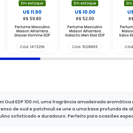
Em estoque
Em estoque
Em
U$ 11.50
U$ 10.00
U$
R$ 59.80
R$ 52.00
R
Perfume Masculino
Perfume Masculino
Perfum
o
Maison Alhambra
Maison Alhambra
Maiso
Glacier Homme EDP
Galactic Men Elixir EDP
Salvo El
100 ml
100 ml
Cód. 1473216
Cód. 1528893
Cód
ni Oud EDP 100 ml, uma fragrância amadeirada aromática
enso de oud e patchouli se une a uma base profunda de al
 sofisticado e duradouro. Perfeito para ocasiões especia