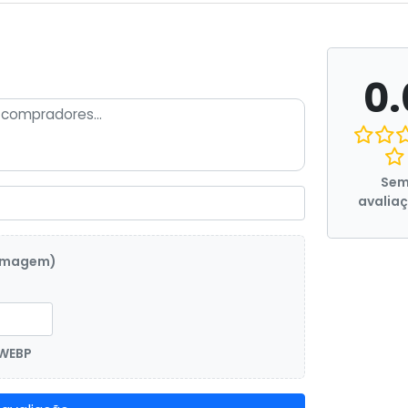
0.
Se
avalia
 imagem)
 WEBP