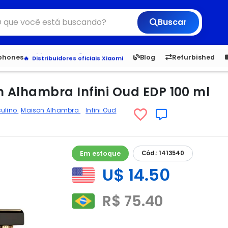
Buscar
6,050
5.20
1,900
1.
tphones
Blog
Refurbished
Veja os Lançamentos
Apple, Samsung e Outros
Distribuidores oficiais Xiaomi
 Alhambra Infini Oud EDP 100 ml
culino
Maison Alhambra
Infini Oud
Em estoque
Cód.: 1413540
U$ 14.50
R$ 75.40