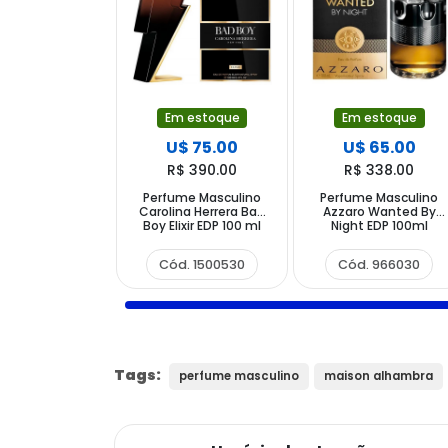
Em estoque
Em estoque
U$ 75.00
U$ 65.00
R$ 390.00
R$ 338.00
Perfume Masculino
Perfume Masculino
Carolina Herrera Bad
Azzaro Wanted By
Boy Elixir EDP 100 ml
Night EDP 100ml
Cód. 1500530
Cód. 966030
Tags:
perfume masculino
maison alhambra