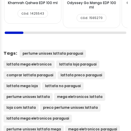
Khamrah Qahwa EDP 100 ml
Odyssey Go Mango EDP 100
Ov
ml
Cód. 1425543
Cód. 1565270
Tags:
perfume unissex lattafa paraguai
lattafa mega eletronicos
lattafa loja paraguai
comprar lattafa paraguai
lattafa preco paraguai
lattafa mega loja
lattafa no paraguai
perfume unissex lattafa
mega eletronicos lattafa
loja com lattafa
preco perfume unissex lattafa
lattafa mega eletronicos paraguai
perfume unissex lattafa mega
mega eletronicos paraguai