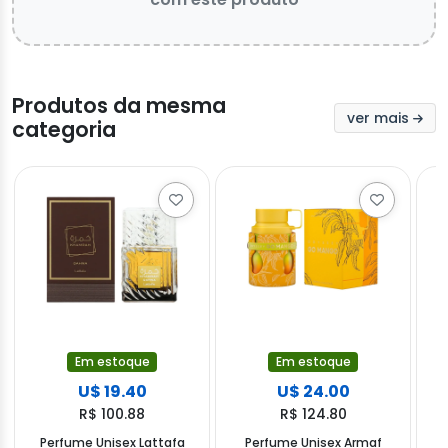
Produtos da mesma
ver mais
categoria
Em estoque
Em estoque
U$ 19.40
U$ 24.00
R$ 100.88
R$ 124.80
Perfume Unisex Lattafa
Perfume Unisex Armaf
P