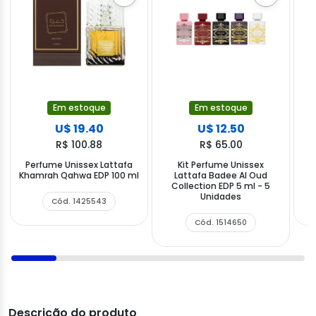
Em estoque
Em estoque
U$ 19.40
U$ 12.50
R$ 100.88
R$ 65.00
Perfume Unissex Lattafa
Kit Perfume Unissex
P
Khamrah Qahwa EDP 100 ml
Lattafa Badee Al Oud
Collection EDP 5 ml - 5
Unidades
Cód. 1425543
Cód. 1514650
Descrição do produto