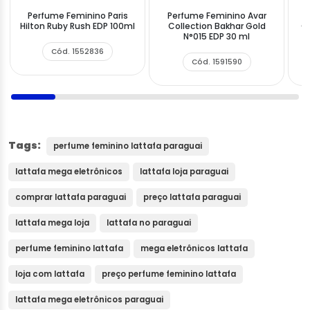
Perfume Feminino Paris
Perfume Feminino Avar
Hilton Ruby Rush EDP 100ml
Collection Bakhar Gold
C
N°015 EDP 30 ml
Cód. 1552836
Cód. 1591590
Tags:
perfume feminino lattafa paraguai
lattafa mega eletrônicos
lattafa loja paraguai
comprar lattafa paraguai
preço lattafa paraguai
lattafa mega loja
lattafa no paraguai
perfume feminino lattafa
mega eletrônicos lattafa
loja com lattafa
preço perfume feminino lattafa
lattafa mega eletrônicos paraguai