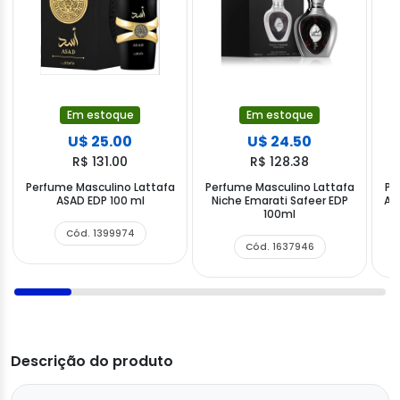
Em estoque
Em estoque
U$ 25.00
U$ 24.50
R$ 131.00
R$ 128.38
Perfume Masculino Lattafa
Perfume Masculino Lattafa
Pe
ASAD EDP 100 ml
Niche Emarati Safeer EDP
Al 
100ml
Cód. 1399974
Cód. 1637946
Descrição do produto